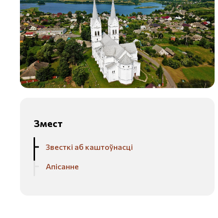
Змест
Звесткі аб каштоўнасці
Апісанне