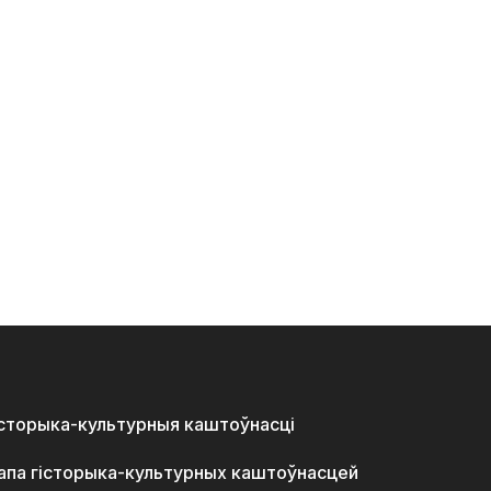
історыка-культурныя каштоўнасці
апа гісторыка-культурных каштоўнасцей