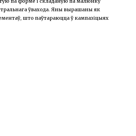
тую па форме і складаную па малюнку
нтральнага ўвахода. Яны вырашаны як
ментаў, што паўтараюцца ў кампазіцыях