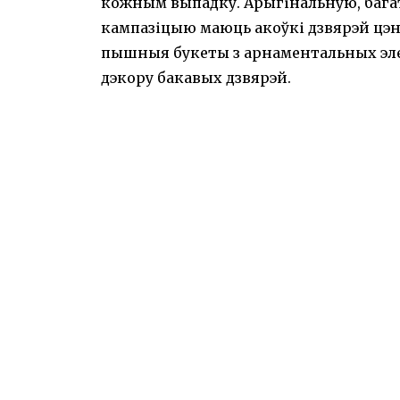
кожным выпадку. Арыгінальную, бага
кампазіцыю маюць акоўкі дзвярэй цэ
пышныя букеты з арнаментальных эле
дэкору бакавых дзвярэй.