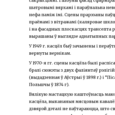
сакрысціямі. Галоўны фасад сфарміра
шатровымі вярхамі і параўнальна не
нефа паміж імі. Сцены прарэзаны паў
праёмамі з вітражамі (каляровае шкло
і на фасадных плоскасцях трансепта 
вырашаны ў выглядзе аднатыпных пар
У 1949 г. касцёл быў зачынены і пераўт
вернуты вернікам.
У 1970-я гг. сцены касцёла былі распі
бралі сюжэты з двух фаліянтаў рэлігійн
(выдадзенная ў Аўстрыі ў 1898 г.) і “П
Польшчы ў 1874 г).
Вялікую мастацкую каштоўнасць маюц
касцёла, выкананыя мясцовым кавалём
дзвярэй дэталі не паўтараюцца, што с