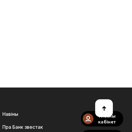
Навіны
Уласны
кабінет
Пра Банк звестак