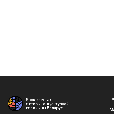
Г
Банк звестак
гісторыка-культурнай
спадчыны Беларусі
М