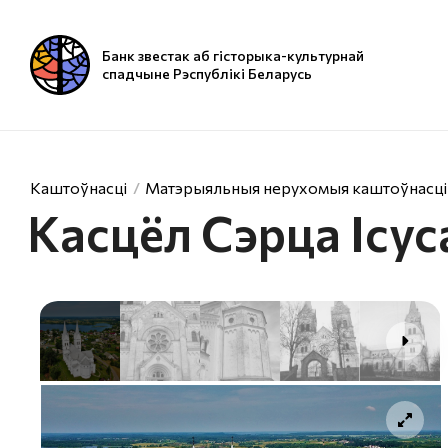
Банк звестак аб гісторыка-культурнай
спадчыне Рэспублікі Беларусь
Каштоўнасці
Матэрыяльныя нерухомыя каштоўнасці
Касцёл Сэрца Ісу