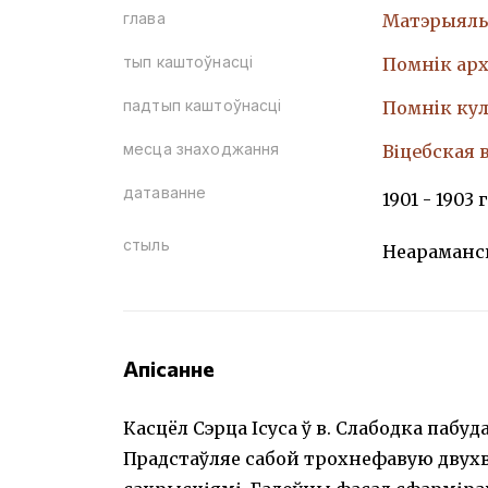
глава
Матэрыяль
тып каштоўнасці
Помнiк арх
падтып каштоўнасці
Помнiк кул
месца знаходжання
Віцебская 
датаванне
1901 - 1903 г
стыль
Неараманск
Апісанне
Касцёл Сэрца Ісуса ў в. Слабодка пабуд
Прадстаўляе сабой трохнефавую двухве