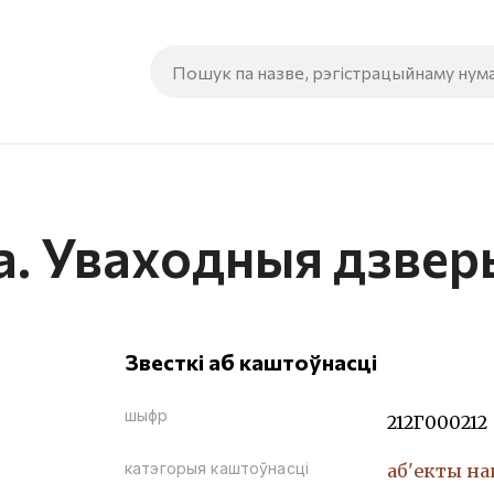
са. Уваходныя дзвер
Звесткі аб каштоўнасці
шыфр
212Г000212
катэгорыя каштоўнасці
аб'екты н