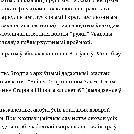
ваны дзвюма пяціяруснымі вежамі з вострымі
вялікай фасаднай плоскасцю цэнтральнага
цыркульнымі, лучковымі і круглымі аконнымі
 захавалася часткова). Над галоўным ўваходам
размешчаны вялікія вокны-“ружы”. Уваходы
талаў з паўцыркульнымі праёмамі.
вораны ў збожжасховішча. Але ўжо ў 1953 г. быў
саны. Згодна з архіўнымі дадзенымі, мастакі
ых кніг - “Біблія. Стары і новы Завет. ІІ том”
ісанне Старога і Новага запаветаў” (выдадзенае ў
ь жалезныя акоўкі ўсіх вонкавых дзвярэй
. Пры кампазіцыйным адзінстве аковак усіх
ведчыць аб свабоднай імправізацыі майстра ў