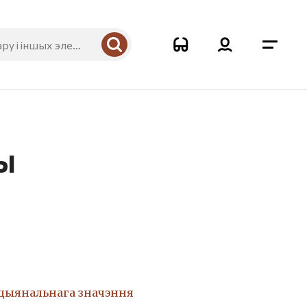
ы
ацыянальнага значэння