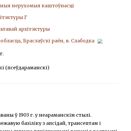
ныя нерухомыя каштоўнасці
iтэктуры Г
ьтавай архiтэктуры
вобласць, Браслаўскі раён, в. Слабодка
г.
і (псеўдараманскі)
аваны ў 1903 г. у неараманскім стылі.
жавую базіліку з апсідай, трансептам і