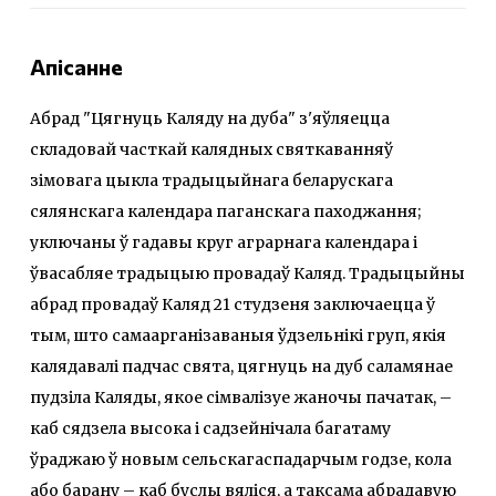
Апісанне
Абрад "Цягнуць Каляду на дуба" з'яўляецца
складовай часткай калядных святкаванняў
зімовага цыкла традыцыйнага беларускага
сялянскага календара паганскага паходжання;
уключаны ў гадавы круг аграрнага календара і
ўвасабляе традыцыю провадаў Каляд. Традыцыйны
абрад провадаў Каляд 21 студзеня заключаецца ў
тым, што самаарганізаваныя ўдзельнікі груп, якія
калядавалі падчас свята, цягнуць на дуб саламянае
пудзіла Каляды, якое сімвалізуе жаночы пачатак, –
каб сядзела высока і садзейнічала багатаму
ўраджаю ў новым сельскагаспадарчым годзе, кола
або барану – каб буслы вяліся, а таксама абрадавую