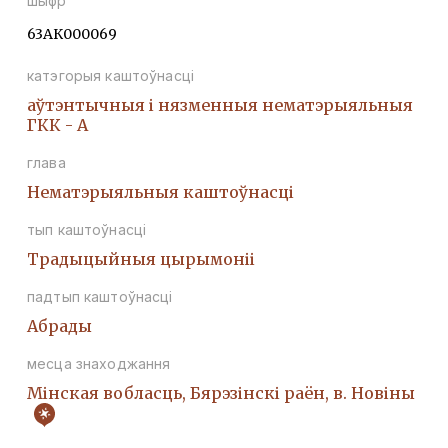
шыфр
63АК000069
катэгорыя каштоўнасці
аўтэнтычныя і нязменныя нематэрыяльныя
ГКК - А
глава
Нематэрыяльныя каштоўнасці
тып каштоўнасці
Традыцыйныя цырымоніі
падтып каштоўнасці
Абрады
месца знаходжання
Мінская вобласць, Бярэзінскі раён, в. Новіны