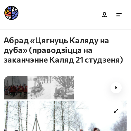
Абрад «Цягнуць Каляду на
дуба» (праводзіцца на
заканчэнне Каляд 21 студзеня)