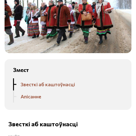
Змест
Звесткі аб каштоўнасці
Апісанне
Звесткі аб каштоўнасці