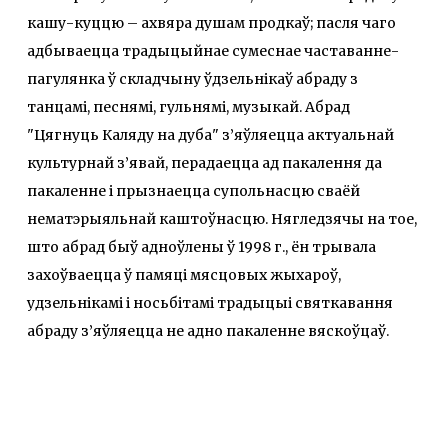
кашу-куццю – ахвяра душам продкаў; пасля чаго
адбываецца традыцыйнае сумеснае частаванне-
пагулянка ў складчыну ўдзельнікаў абраду з
танцамі, песнямі, гульнямі, музыкай. Абрад
"Цягнуць Каляду на дуба" з’яўляецца актуальнай
культурнай з’явай, перадаецца ад пакалення да
пакаленне і прызнаецца супольнасцю сваёй
нематэрыяльнай каштоўнасцю. Нягледзячы на тое,
што абрад быў адноўлены ў 1998 г., ён трывала
захоўваецца ў памяці мясцовых жыхароў,
удзельнікамі і носьбітамі традыцыі святкавання
абраду з’яўляецца не адно пакаленне вяскоўцаў.