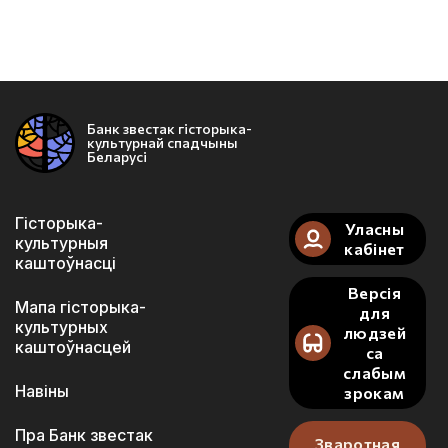
Банк звестак гісторыка-
культурнай спадчыны
Беларусі
Гісторыка-
Уласны
культурныя
кабінет
каштоўнасці
Версія
Мапа гісторыка-
для
культурных
людзей
каштоўнасцей
са
слабым
Навіны
зрокам
Пра Банк звестак
Зваротная