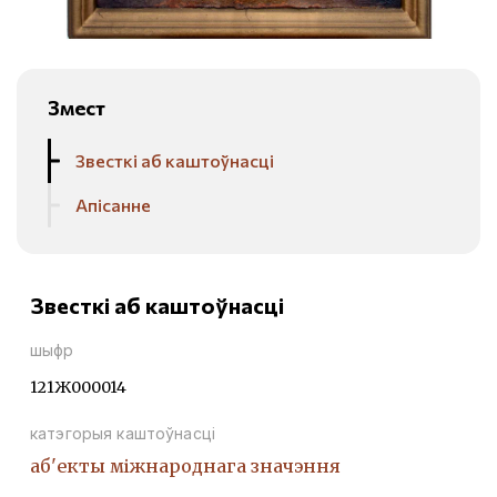
Змест
Звесткі аб каштоўнасці
Апісанне
Звесткі аб каштоўнасці
шыфр
121Ж000014
катэгорыя каштоўнасці
аб'екты міжнароднага значэння