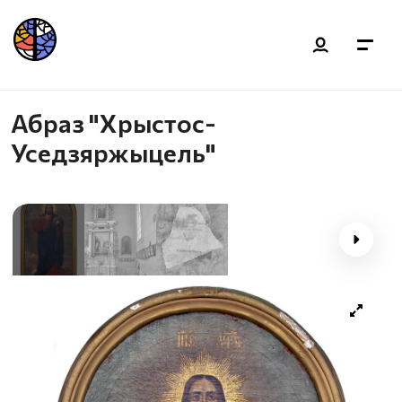
Абраз "Хрыстос-
Уседзяржыцель"