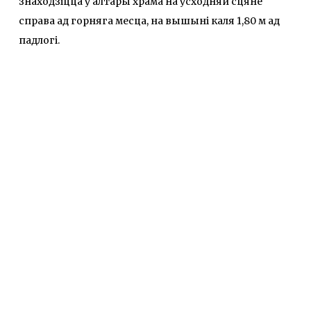
знаходзіцца ў алтары храма на ўсходняй сцяне
справа ад горняга месца, на вышыні каля 1,80 м ад
падлогі.