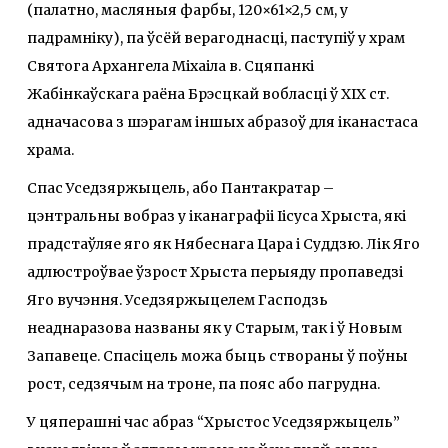
(палатно, масляныя фарбы, 120×61×2,5 см, у
падрамніку), па ўсёй верагоднасці, паступіў у храм
Святога Архангела Міхаіла в. Сцяпанкі
Жабінкаўскага раёна Брэсцкай вобласці ў ХІХ ст.
адначасова з шэрагам іншых абразоў для іканастаса
храма.
Спас Уседзяржыцель, або Пантакратар –
цэнтральны вобраз у іканаграфіі Іісуса Хрыста, які
прадстаўляе яго як Нябеснага Цара і Суддзю. Лік Яго
адлюстроўвае ўзрост Хрыста перыяду пропаведзі
Яго вучэння. Уседзяржыцелем Гасподзь
неаднаразова названы як у Старым, так і ў Новым
Запавеце. Спасіцель можа быць створаны ў поўны
рост, седзячым на троне, па пояс або пагрудна.
У цяперашні час абраз “Хрыстос Уседзяржыцель”