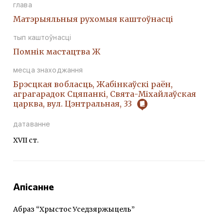
глава
Матэрыяльныя рухомыя каштоўнасці
тып каштоўнасці
Помнік мастацтва Ж
месца знаходжання
Брэсцкая вобласць, Жабінкаўскі раён,
аграгарадок Сцяпанкі, Свята-Міхайлаўская
царква, вул. Цэнтральная, 33
датаванне
ХVII ст.
Апісанне
Абраз “Хрыстос Уседзяржыцель”