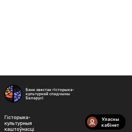
Банк звестак гісторыка-
культурнай спадчыны
Беларусі
Гісторыка-
Уласны
культурныя
кабінет
каштоўнасці