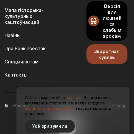
Версія
Мапа гісторыка-
для
культурных
людзей
каштоўнасцей
са
слабым
Навіны
зрокам
Пра Банк звестак
Зваротная
сувязь
Спецыялістам
Кантакты
Сайт выкарыстоўвае
cookies
. Працягваючы
праглядаць старонкі, вы даяце згоду на
Heritage.gov.by — гісторыка-культурныя каштоўнасці
апрацоўку файлаў cookie
і карыстальніцкіх
Беларусі
дадзеных.
2021-2026
Усё зразумела