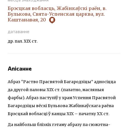
Брэсцкая вобласць, Жабінкаўскі раён, в.
Булькова, Свята-Успенская царква, вул.
Каштанавая, 20
датаванне
др. пал. ХІХ ст.
Апісанне
Абраз “Раство Прасвятой Багародзіцы” адносіцца
да другой паловы ХІХ ст. (палатно, масляныя
фарбы). Абраз паступіў у храм Успення Прасвятой
Багародзіцы вёскі Булькова Жабінкаўскага раёна
Брэсцкай вобласці ў канцы XIX – пачатку XX cт.
Да найбольш блізкіх гэтаму абразу па сюжэтна-