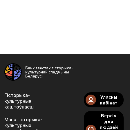
Банк звестак гісторыка-
культурнай спадчыны
Беларусі
Гісторыка-
Уласны
культурныя
кабінет
каштоўнасці
Версія
Мапа гісторыка-
для
культурных
людзей