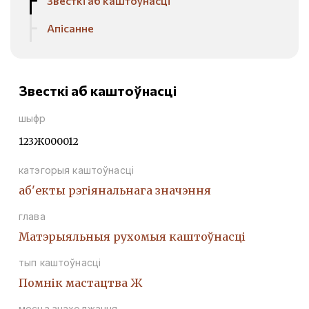
Звесткі аб каштоўнасці
Апісанне
Звесткі аб каштоўнасці
шыфр
123Ж000012
катэгорыя каштоўнасці
аб'екты рэгіянальнага значэння
глава
Матэрыяльныя рухомыя каштоўнасці
тып каштоўнасці
Помнік мастацтва Ж
месца знаходжання