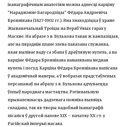
іканаграфічным аналогіям можна аднесці карціну
“Нараджэнне Багародзіцы” Фёдара Андрэевіча
Броннікава (1827-1902 гг.). Яна знаходзіцца ў храме
Жываначальнай Троіцы на Вераб’ёвых гарах у
Маскве. На абразе з в. Булькова такая ж кампазіцыя,
але на пярэднім плане злева паказана служанка,
якая вылівае ваду са збана ў драўляную купель, а на
карціне Фёдара Броннікава намалявана медная
купель і посуд. Карціна Фёдара Броннікава напісана
ў акадэмічнай манеры, а ў вобразах прадстаўленых
персанажаў на абразу з в. Булькова адчуваецца
ўплыў народнага мастацтва. Рэгіянальную
прыналежнасць дадзенага помніка выявіць
складана, так як творы падобнай іканаграфіі
пісаліся ў другой палове XIX – пачатку XX ст. у
Расійскай імперыі масава.