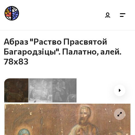
Абраз "Раство Прасвятой
Багародзіцы". Палатно, алей.
78х83