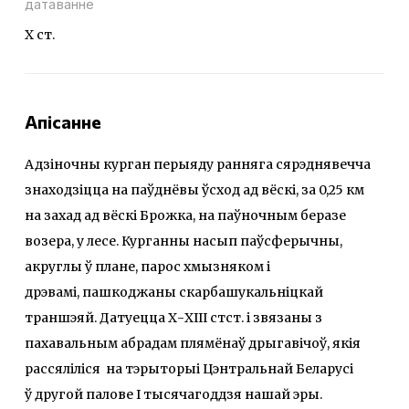
датаванне
Х ст.
Апісанне
Адзіночны курган перыяду ранняга сярэднявечча
знаходзіцца на паўднёвы ўсход ад вёскі, за 0,25 км
на захад ад вёскі Брожка, на паўночным беразе
возера, у лесе. Курганны насып паўсферычны,
акруглы ў плане, парос хмызняком і
дрэвамі, пашкоджаны скарбашукальніцкай
траншэяй. Датуецца Х-ХІІІ стст. і звязаны з
пахавальным абрадам плямёнаў дрыгавічоў, якія
рассяліліся на тэрыторыі Цэнтральнай Беларусі
ў другой палове I тысячагоддзя нашай эры.