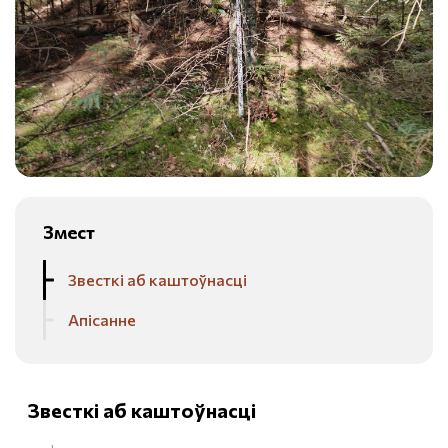
Змест
Звесткі аб каштоўнасці
Апісанне
Звесткі аб каштоўнасці