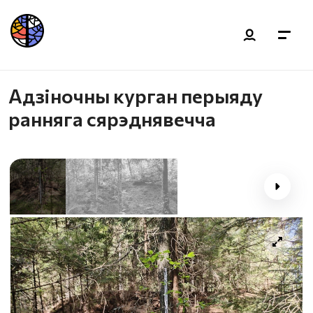
Адзіночны курган перыяду
ранняга сярэднявечча