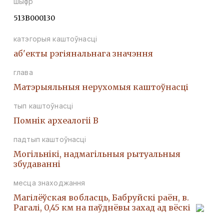
шыфр
513В000130
катэгорыя каштоўнасці
аб'екты рэгіянальнага значэння
глава
Матэрыяльныя нерухомыя каштоўнасці
тып каштоўнасці
Помнiк археалогii В
падтып каштоўнасці
Могiльнiкi, надмагiльныя рытуальныя
збудаваннi
месца знаходжання
Магілёўская вобласць, Бабруйскі раён, в.
Рагалі, 0,45 км на паўднёвы захад ад вёскі