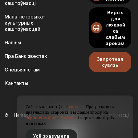
каштоўнасці
Версія
Мапа гісторыка-
для
культурных
людзей
каштоўнасцей
са
слабым
Навіны
зрокам
Пра Банк звестак
Зваротная
сувязь
Спецыялістам
Кантакты
Сайт выкарыстоўвае
cookies
. Працягваючы
праглядаць старонкі, вы даяце згоду на
Heritage.gov.by — гісторыка-культурныя каштоўнасці
апрацоўку файлаў cookie
і карыстальніцкіх
Беларусі
дадзеных.
2021-2026
Усё зразумела