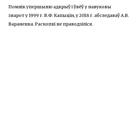
Помнік упершыню адкрыў і ўвёў у навуковы
зварот у 1999 г. В.Ф. Капыцін, у 2018 г. абследаваў А.В.
Вараненка. Раскопкі не праводзіліся.