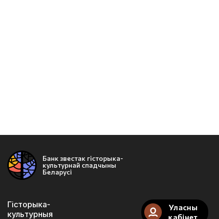
Банк звестак гісторыка-
культурнай спадчыны
Беларусі
Гісторыка-
Уласны
культурныя
кабінет