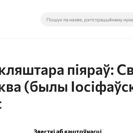
кляштара піяраў: Св
ва (былы Іосіфаўск
с
Звесткі аб каштоўнасці