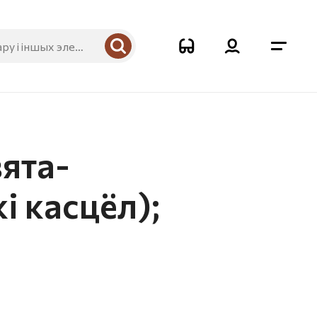
ята-
і касцёл);