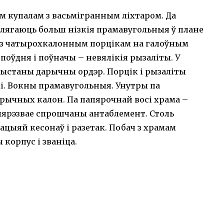
купалам з васьмігранным ліхтаром. Да
ылягаюць больш нізкія прамавугольныя ў плане
ор з чатырохкалонным порцікам на галоўным
 поўдня і поўначы – невялікія рызаліты. У
рыстаны дарычны ордэр. Порцік і рызаліты
. Вокны прамавугольныя. Унутры па
рычных калон. Па папярочнай восі храма –
пярэзвае спрошчаны антаблемент. Столь
ацыяй кесонаў і разетак. Побач з храмам
корпус і званіца.