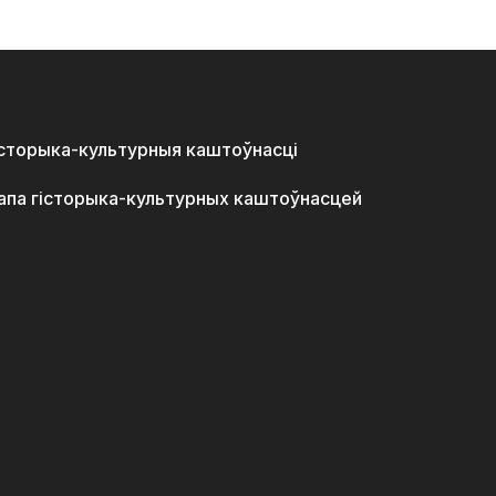
історыка-культурныя каштоўнасці
апа гісторыка-культурных каштоўнасцей