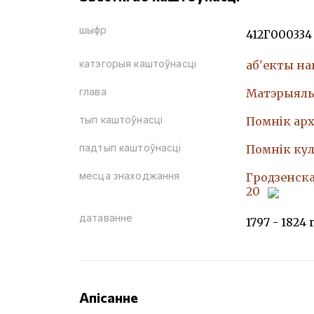
шыфр
412Г000334
катэгорыя каштоўнасці
аб'екты н
глава
Матэрыяль
тып каштоўнасці
Помнiк арх
падтып каштоўнасці
Помнiк кул
месца знаходжання
Гродзенская
20
датаванне
1797 - 1824 
Апісанне