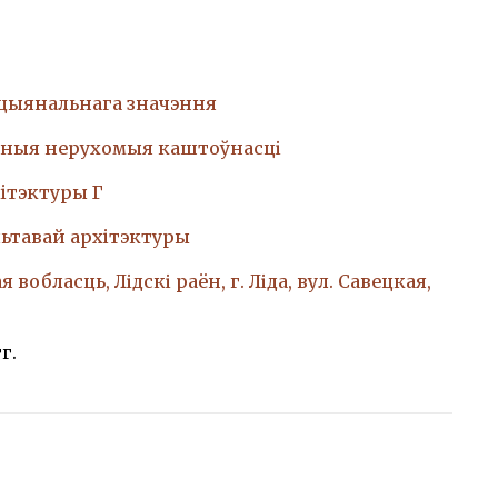
ацыянальнага значэння
ныя нерухомыя каштоўнасці
iтэктуры Г
ьтавай архiтэктуры
 вобласць, Лідскі раён, г. Ліда, вул. Савецкая,
гг.