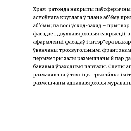
Храм-ратонда накрыты паўсферычным 
асноўнага круглага ў плане аб'ёму пр
аб'ёмы; па восі ўсход-захад – прытв
фасадзе і двухпавярховыя сакрысціі, з
афармленні фасадаў і інтэр"ера выка
ўвенчаны трохвугольнымі франтонамі
перыметры залы размешчаны 8 пар да
бакавыя ўваходныя парталы. Сцены а
размалявана ў тэхніцы грызайль з іміт
размешчаны аднапавярховы мураваны 