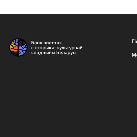
Г
Банк звестак
гісторыка-культурнай
спадчыны Беларусі
М