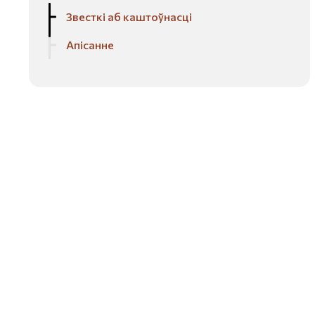
Звесткі аб каштоўнасці
Апісанне