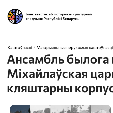
Банк звестак аб гісторыка-культурнай
спадчыне Рэспублікі Беларусь
Каштоўнасці
Матэрыяльныя нерухомыя каштоўнасці
Ансамбль былога 
Міхайлаўская царк
кляштарны корпу