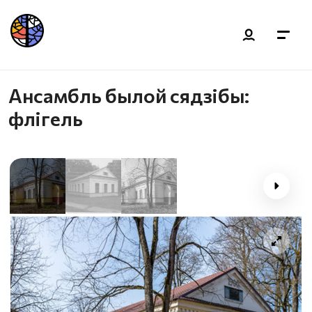
Ансамбль былой сядзібы:
флігель