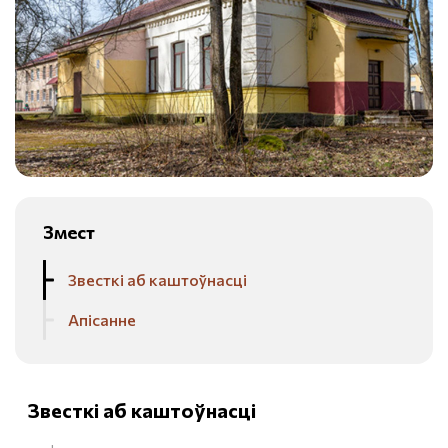
Змест
Звесткі аб каштоўнасці
Апісанне
Звесткі аб каштоўнасці