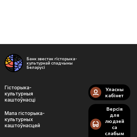
Банк звестак гісторыка-
культурнай спадчыны
Беларусі
Гісторыка-
Уласны
культурныя
кабінет
каштоўнасці
Версія
Мапа гісторыка-
для
культурных
людзей
каштоўнасцей
са
слабым