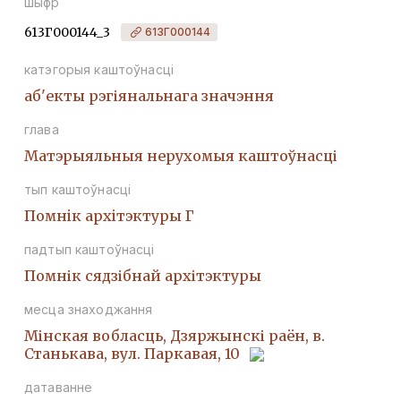
шыфр
613Г000144_3
613Г000144
катэгорыя каштоўнасці
аб'екты рэгіянальнага значэння
глава
Матэрыяльныя нерухомыя каштоўнасці
тып каштоўнасці
Помнiк архiтэктуры Г
падтып каштоўнасці
Помнік сядзібнай архітэктуры
месца знаходжання
Мінская вобласць, Дзяржынскі раён, в.
Станькава, вул. Паркавая, 10
датаванне