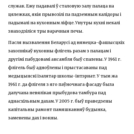
служак. Ежу падавалі ў сталовую залу палаца на
цялежках, якія прывозілі па падземным калідоры і
падымалі на кухонным ліфце. Унутры кухні некалі
знаходзіліся тры варачныя печы.
Пасля вызвалення Беларусі ад нямецка-фашысцкіх
захопнікаў кухонны флігель разам з палацам і
другімі пабудовамі ансамбля быў спалены. У 1961 г.
флігель быў адноўлены і прыстасаваны пад
медыцынскі ізалятар школы-інтэрнат. У тым жа
1961 г. да флігеля з яго паўночнага фасаду была
далучана невялікая прыбудова тамбура пад
аднасхільным дахам. У 2005 г. быў праведзены
капітальны рамонт памяшканняў будынка,
заменены дах і вокны.