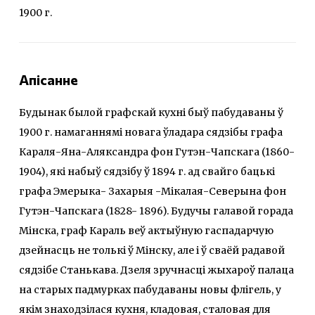
1900 г.
Апісанне
Будынак былой графскай кухні быў пабудаваны ў
1900 г. намаганнямі новага ўладара сядзібы графа
Караля-Яна-Аляксандра фон Гутэн-Чапскага (1860-
1904), які набыў сядзібу ў 1894 г. ад свайго бацькі
графа Эмерыка- Захарыя -Мікалая-Северына фон
Гутэн-Чапскага (1828- 1896). Будучы галавой горада
Мінска, граф Караль веў актыўную гаспадарчую
дзейнасць не толькі ў Мінску, але і ў сваёй радавой
сядзібе Станькава. Дзеля зручнасці жыхароў палаца
на старых падмурках пабудаваны новы флігель, у
якім знаходзілася кухня, кладовая, сталовая для