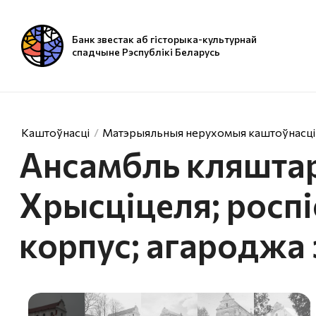
Банк звестак аб гісторыка-культурнай
спадчыне Рэспублікі Беларусь
Каштоўнасці
Матэрыяльныя нерухомыя каштоўнасці
Ансамбль кляштар
Хрысціцеля; росп
корпус; агароджа 