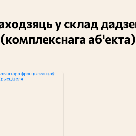
ваходзяць у склад дадз
(комплекснага аб'екта)