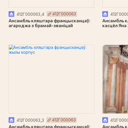
412Г000063
412Г000063_4
412Г0000
Ансамбль кляштара францысканцаў:
Ансамбль к
агароджа з брамай-званіцай
касцёл Яна
412Г000063
412Г000063_3
412Г000
Ансамбль кляштара францысканцаў:
Ансамбль к