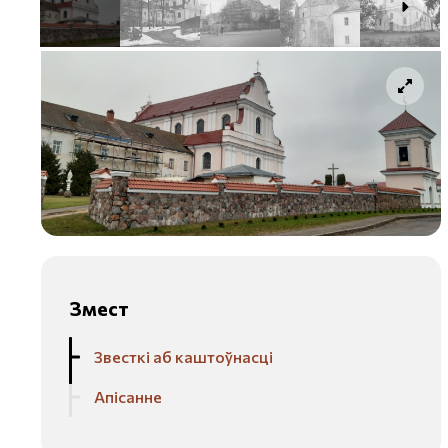
Змест
Звесткі аб каштоўнасці
Апісанне