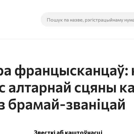
а францысканцаў: 
іс алтарнай сцяны к
з брамай-званіцай
Звесткі аб каштоўнасці