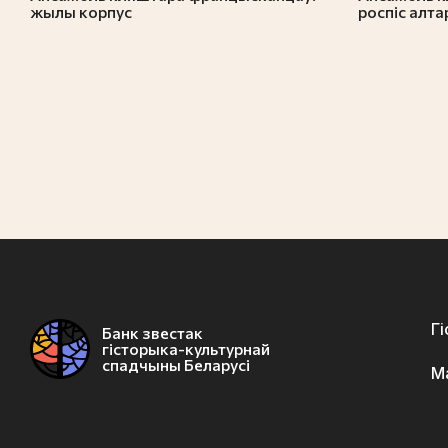
жылы корпус
роспіс алт
Г
Банк звестак
гісторыка-культурнай
спадчыны Беларусі
М