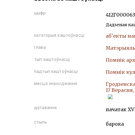
шыфр
412Г000063
Дадзеная ка
катэгорыя каштоўнасці
аб'екты н
глава
Матэрыяль
тып каштоўнасці
Помнiк арх
падтып каштоўнасці
Помнiк кул
месца знаходжання
Гродзенска
17 Верасня
датаванне
пачатак XV
стыль
барока