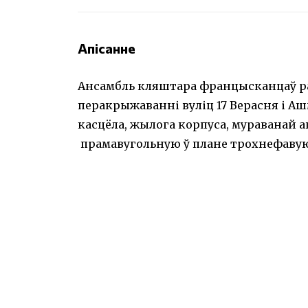
Апісанне
Ансамбль кляштара францысканцаў р
перакрыжаванні вуліц 17 Верасня і А
касцёла, жылога корпуса, мураванай 
прамавугольную ў плане трохнефавую