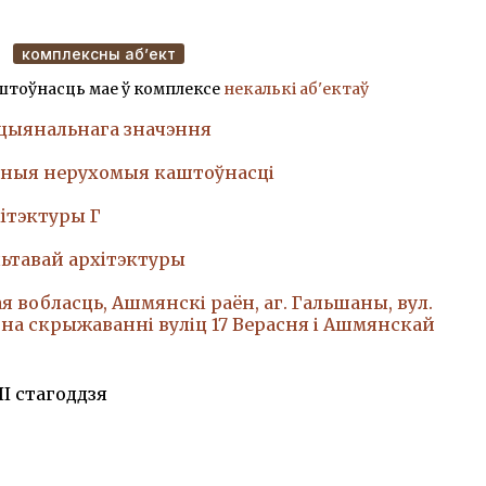
комплексны аб’ект
штоўнасць мае ў комплексе
некалькі аб'ектаў
ацыянальнага значэння
ныя нерухомыя каштоўнасці
iтэктуры Г
ьтавай архiтэктуры
я вобласць, Ашмянскі раён, аг. Гальшаны, вул.
, на скрыжаванні вуліц 17 Верасня і Ашмянскай
II стагоддзя