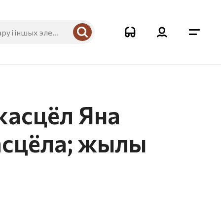
касцёл Яна
асцёла; жылы