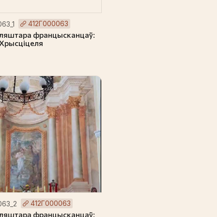
412Г000063
63_1
ляштара францысканцаў:
 Хрысціцеля
412Г000063
063_2
ляштара францысканцаў: