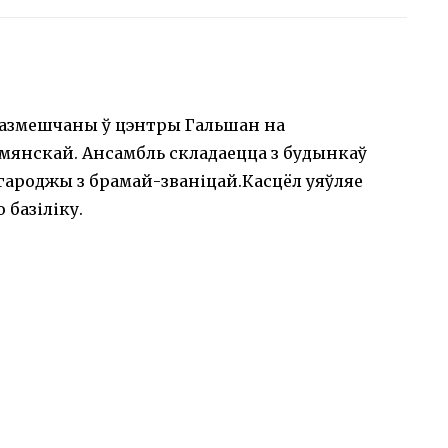
азмешчаны ў цэнтры Гальшан на
шмянскай. Ансамбль складаецца з будынкаў
агароджы з брамай-званіцай.Касцёл уяўляе
 базіліку.