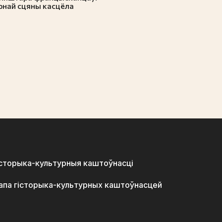
арнай сцяны касцёла
історыка-культурныя каштоўнасці
апа гісторыка-культурных каштоўнасцей