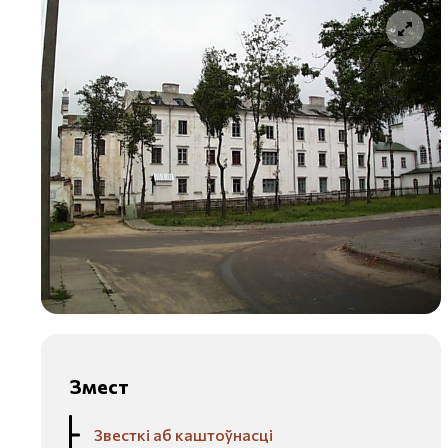
Змест
Звесткі аб каштоўнасці