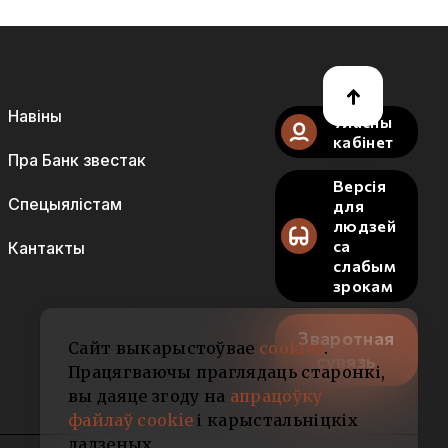
Навіны
Уласны
кабінет
Пра Банк звестак
Версія
Спецыялістам
для
людзей
са
Кантакты
слабым
зрокам
Зваротная
Сайт выкарыстоўвае
cookies
.
сувязь
Працягваючы праглядаць старонкі,
вы даяце згоду на
апрацоўку
файлаў cookie
і карыстальніцкіх
дадзеных.