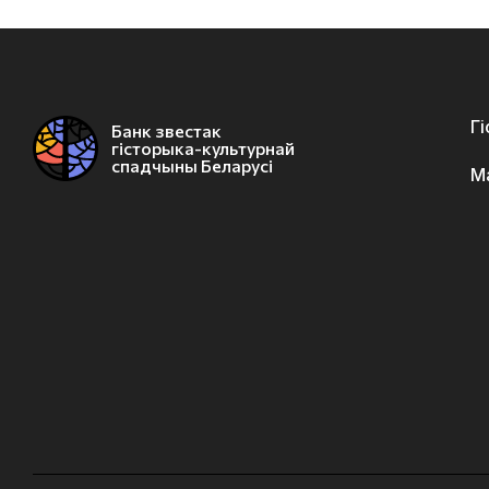
Г
Банк звестак
гісторыка-культурнай
спадчыны Беларусі
М