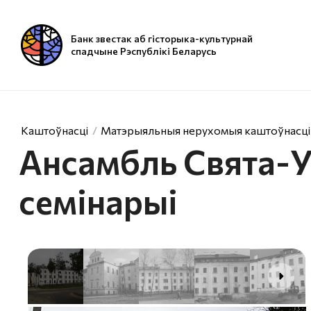
Банк звестак аб гісторыка-культурнай
спадчыне Рэспублікі Беларусь
Каштоўнасці
Матэрыяльныя нерухомыя каштоўнасці
Ансамбль Свята-У
семінарыі