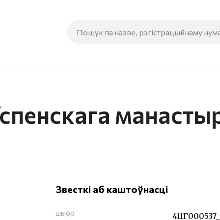
спенскага манастыр
Звесткі аб каштоўнасці
шыфр
411Г000537_