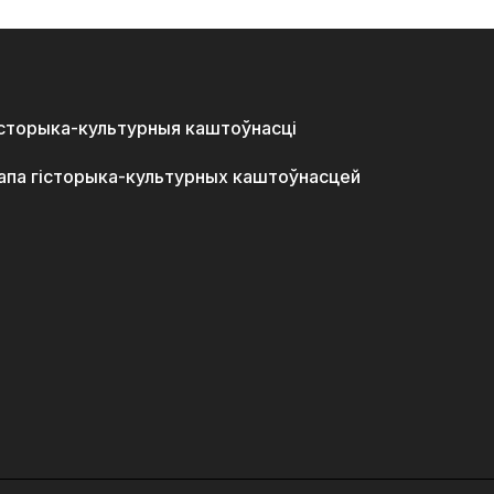
історыка-культурныя каштоўнасці
апа гісторыка-культурных каштоўнасцей