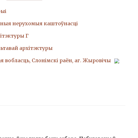
рыі
ныя нерухомыя каштоўнасці
iтэктуры Г
ьтавай архiтэктуры
я вобласць, Слонімскі раён, аг. Жыровічы