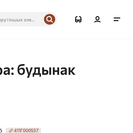
а: будынак
5
411Г000537