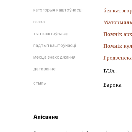
катэгорыя каштоўнасці
без катэго
глава
Матэрыяль
тып каштоўнасці
Помнiк арх
падтып каштоўнасці
Помнiк кул
месца знаходжання
Гродзенска
датаванне
1710г.
стыль
Барока
Апісанне