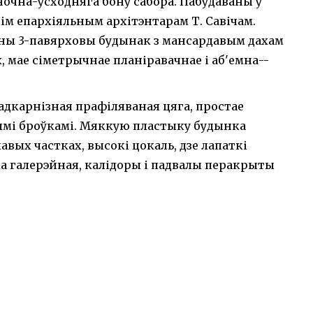
ночна-ўсходняга бону сабора. Пабудаваны ў
скім епархіяльным архітэнтарам Т. Савічам.
бны 3-павярховы будынак з мансардавым дахам
 мае сіметрычнае планіравачнае і аб'емна--
падкарнізная прафіляваная цяга, простае
мі броўкамі. Мяккую пластыку будынка
авых частках, высокі цокаль, дзе лапаткі
а галерэйная, калідоры і падвалы перакрыты