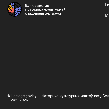
Г
Банк звестак
гісторыка-культурнай
спадчыны Беларусі
М
Heritage.gov.by — гісторыка-культурныя каштоўнасці Бел
2021-2026