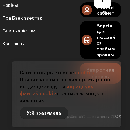
Навіны
Уласны
кабінет
Пра Банк звестак
Версія
Спецыялістам
для
людзей
са
Кантакты
слабым
зрокам
Зваротная
Сайт выкарыстоўвае
cookies
.
сувязь
Працягваючы праглядаць старонкі,
вы даяце згоду на
апрацоўку
файлаў cookie
і карыстальніцкіх
дадзеных.
Усё зразумела
Распрацоўка АІС
— кампанія PRAS