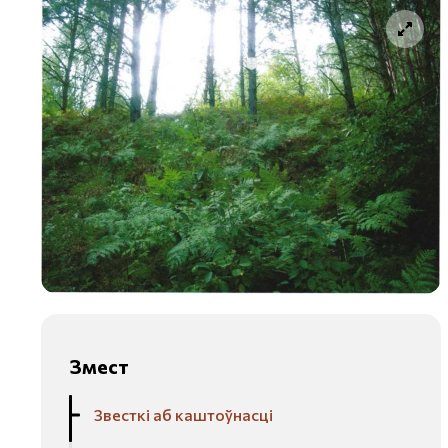
Змест
Звесткі аб каштоўнасці