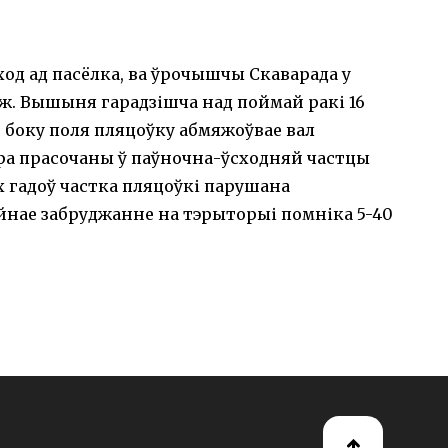
сход ад пасёлка, ва ўрочышчы Скаварада у
ож. Вышыня гарадзішча над поймай ракі 16
З боку поля пляцоўку абмяжоўвае вал
ра прасочаны ў паўночна-ўсходняй частцы
-х гадоў частка пляцоўкі парушана
нае забруджанне на тэрыторыі помніка 5-40