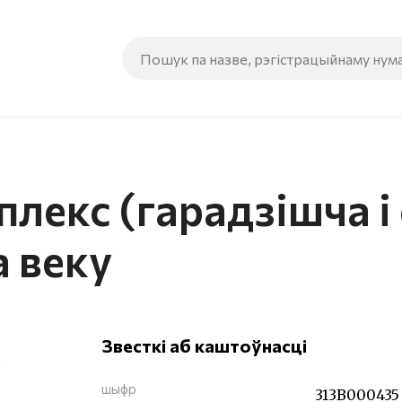
лекс (гарадзішча і
а веку
Звесткі аб каштоўнасці
шыфр
313В000435