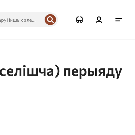
 селішча) перыяду