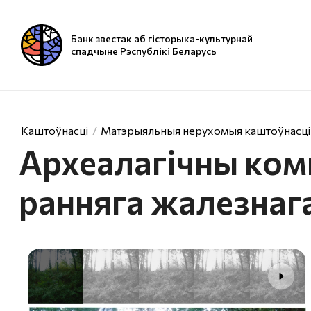
Банк звестак аб гісторыка-культурнай
спадчыне Рэспублікі Беларусь
Каштоўнасці
Матэрыяльныя нерухомыя каштоўнасці
Археалагічны комп
ранняга жалезнаг