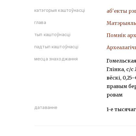
катэгорыя каштоўнасці
аб'екты рэ
глава
Матэрыяль
тып каштоўнасці
Помнiк арх
падтып каштоўнасці
Археалагі
месца знаходжання
Гомельская
Глінка, с/с
вёскі, 0,25
правым бер
ровам
датаванне
1-е тысячаго