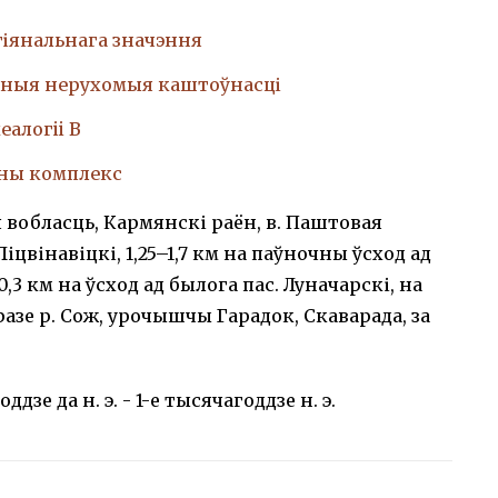
гіянальнага значэння
ныя нерухомыя каштоўнасці
еалогii В
чны комплекс
 вобласць, Кармянскі раён, в. Паштовая
 Ліцвінавіцкі, 1,25–1,7 км на паўночны ўсход ад
–0,3 км на ўсход ад былога пас. Луначарскі, на
азе р. Сож, урочышчы Гарадок, Скаварада, за
ддзе да н. э. - 1-е тысячагоддзе н. э.