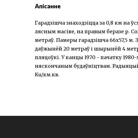
Апісанне
Гарадзішча знаходзіцца за 0,8 км на ў
лясным масіве, на правым беразе р. С
метраў. Памеры гарадзішча 66х57,5 м. 
даўжынёй 20 метраў і шырынёй 4 мет
пляцоўкі. У канцы 1970 - пачатку 1980
няскончаным будаўніцтвам. Радыяцый
Ku/км.кв.