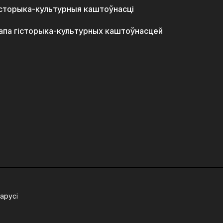
історыка-культурныя каштоўнасці
апа гісторыка-культурных каштоўнасцей
арусі