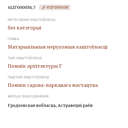
412Г000038_7
412Г000038
катэгорыя каштоўнасці
без катэгорыі
глава
Матэрыяльныя нерухомыя каштоўнасці
тып каштоўнасці
Помнiк архiтэктуры Г
падтып каштоўнасці
Помнік садова-паркавага мастацтва
месца знаходжання
Гродзенская вобласць, Астравецкі раён