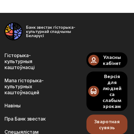
Банк звестак гісторыка-
культурнай спадчыны
Беларусі
Гісторыка-
Уласны
культурныя
кабінет
каштоўнасці
Версія
Мапа гісторыка-
для
культурных
людзей
каштоўнасцей
са
слабым
Навіны
зрокам
Пра Банк звестак
Зваротная
сувязь
Спецыялістам