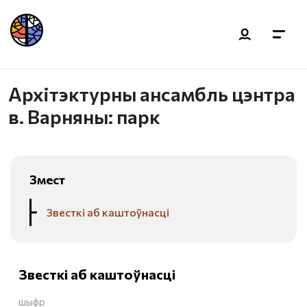
Архітэктурны ансамбль цэнтра
в. Варняны: парк
Змест
Звесткі аб каштоўнасці
Звесткі аб каштоўнасці
шыфр