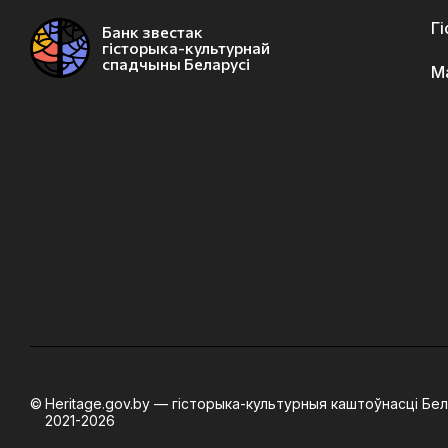
Г
Банк звестак
гісторыка-культурнай
спадчыны Беларусі
М
Heritage.gov.by — гісторыка-культурныя каштоўнасці Бел
2021-2026