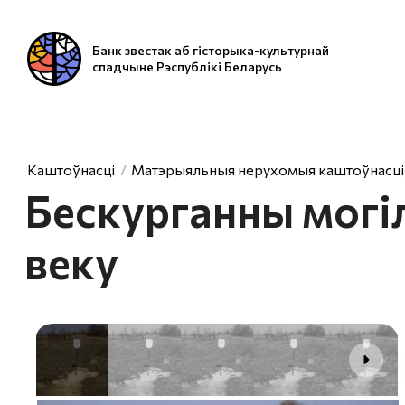
Банк звестак аб гісторыка-культурнай
спадчыне Рэспублікі Беларусь
Каштоўнасці
Матэрыяльныя нерухомыя каштоўнасці
Бескурганны могі
веку