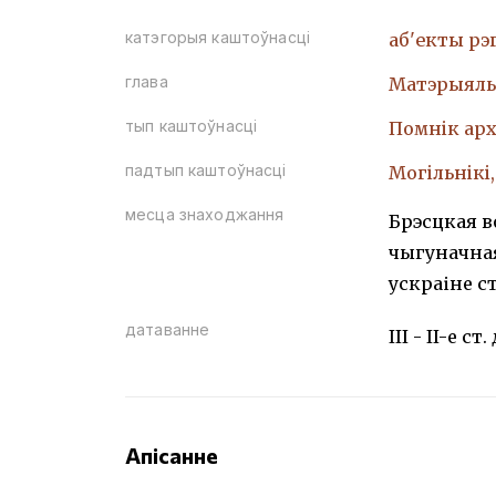
катэгорыя каштоўнасці
аб'екты рэ
глава
Матэрыяль
тып каштоўнасці
Помнiк арх
падтып каштоўнасці
Могiльнiкi
месца знаходжання
Брэсцкая в
чыгуначная
ускраіне с
датаванне
III - II-е ст.
Апісанне