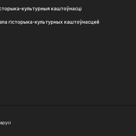
історыка-культурныя каштоўнасці
апа гісторыка-культурных каштоўнасцей
арусі