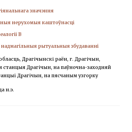
гіянальнага значэння
ныя нерухомыя каштоўнасці
еалогii В
, надмагiльныя рытуальныя збудаваннi
обласць, Драгічынскі раён, г. Драгічын,
 станцыя Драгічын, на паўночна-заходняй
танцыі Драгічын, на пясчаным узгорку
 да н.э.