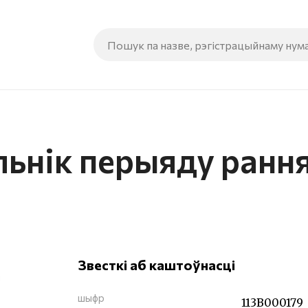
льнік перыяду ранн
Звесткі аб каштоўнасці
шыфр
113В000179