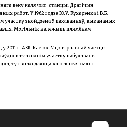
нага веку каля чыг. станцыі Драгічын
ых работ. У 1962 годзе Ю.У. Кухарэнка і В.Б.
ым участку знойдзена 5 пахаванняў, выкананых
рнавых. Могільнік належыць плямёнам
й, у 2011 г. А.Ф. Касюк. У цэнтральнай частцы
 паўднёва-заходнім участку пабудаваны
цца, тут знаходзяцца калгасныя палі і