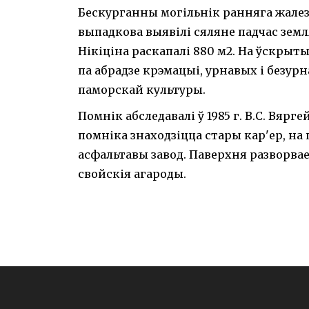
Бескурганны могільнік ранняга жалез
выпадкова выявілі сяляне падчас землян
Нікіціна раскапалі 880 м2. На ўскрыт
па абрадзе крэмацыі, урнавых і безу
паморскай культуры.
Помнік абследавалі ў 1985 г. В.С. Вярге
помніка знаходзіцца стары кар'ер, на
асфальтавы завод. Паверхня разворвае
свойскія агароды.