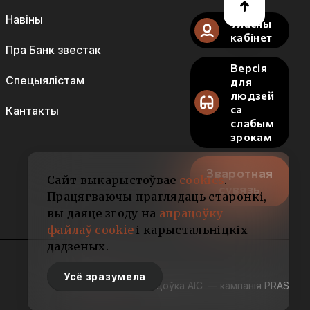
Навіны
Уласны
кабінет
Пра Банк звестак
Версія
Спецыялістам
для
людзей
са
Кантакты
слабым
зрокам
Зваротная
Сайт выкарыстоўвае
cookies
.
сувязь
Працягваючы праглядаць старонкі,
вы даяце згоду на
апрацоўку
файлаў cookie
і карыстальніцкіх
дадзеных.
Усё зразумела
Распрацоўка АІС
— кампанія PRAS