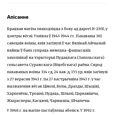
Апісанне
Брацкая магіла знаходзіцца з боку ад дарогі Н-2301, у
цэнтры вёскі. Узнікла ў 1943-1944 гг. Пахаваны 361
савецкія воіны, якія загінулі ў час Вялікай Айчынай
вайны ў баях супраць нямецка-фашысцкіх
захопнікаў на тэрыторыі Пудацкага (Запольскага)
сельсавета Суражскага (Віцебскага) раёна. Сярод
пахаваных воіны 334 сд, 24 кав. д, 155 ур, якія загінулі
з 27 верасня 1943 г. па 27 кастрычніка 1943 г. у час
вызвалення вёсак Цімохі, Булы, Дразды, Шыцікі,
Харпенічы, Трошкі, Пудаць, Шлыкі, Царкавішча,
Жырасперы, Касцюкі, Чарнышы, Шчапечы.
У 1968 г. на магіле пастаўлены абеліск. У 1992 г.