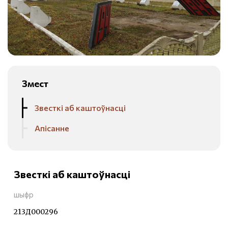
Змест
Звесткі аб каштоўнасці
Апісанне
Звесткі аб каштоўнасці
шыфр
213Д000296