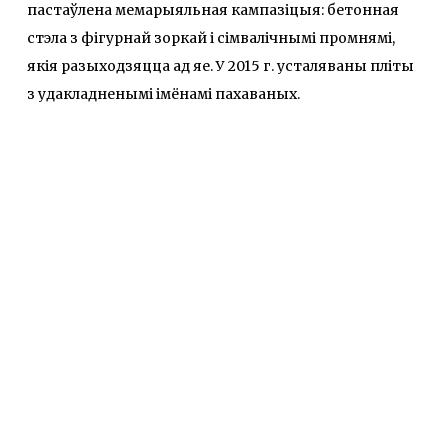
пастаўлена мемарыяльная кампазіцыя: бетонная
стэла з фігурнай зоркай і сімвалічнымі промнямі,
якія разыходзяцца ад яе. У 2015 г. усталяваны пліты
з удакладненымі імёнамі пахаваных.