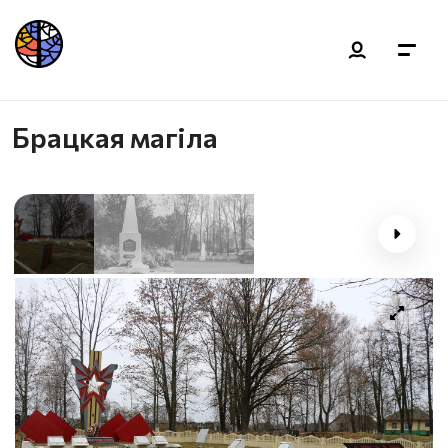
Брацкая магіла