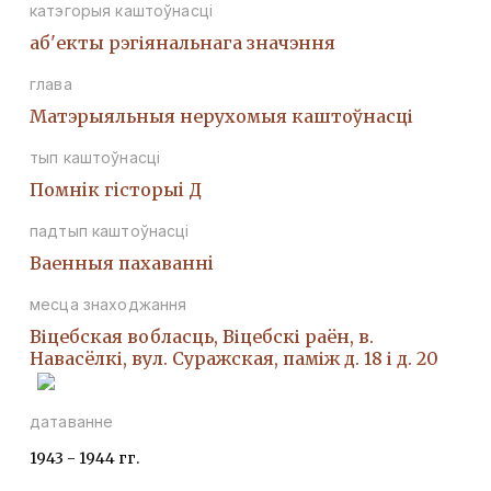
катэгорыя каштоўнасці
аб'екты рэгіянальнага значэння
глава
Матэрыяльныя нерухомыя каштоўнасці
тып каштоўнасці
Помнiк гiсторыi Д
падтып каштоўнасці
Ваенныя пахаваннi
месца знаходжання
Віцебская вобласць, Віцебскі раён, в.
Навасёлкі, вул. Суражская, паміж д. 18 і д. 20
датаванне
1943 - 1944 гг.