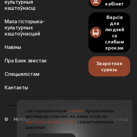
культурныя
кабінет
каштоўнасці
Версія
Мапа гісторыка-
для
культурных
людзей
каштоўнасцей
са
слабым
Навіны
зрокам
Пра Банк звестак
Зваротная
сувязь
Спецыялістам
Кантакты
Сайт выкарыстоўвае
cookies
. Працягваючы
праглядаць старонкі, вы даяце згоду на
Heritage.gov.by — гісторыка-культурныя каштоўнасці
апрацоўку файлаў cookie
і карыстальніцкіх
Беларусі
дадзеных.
2021-2026