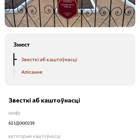
Змест
Звесткі аб каштоўнасці
Апісанне
Звесткі аб каштоўнасці
шыфр
613Д000219
катэгорыя каштоўнасці