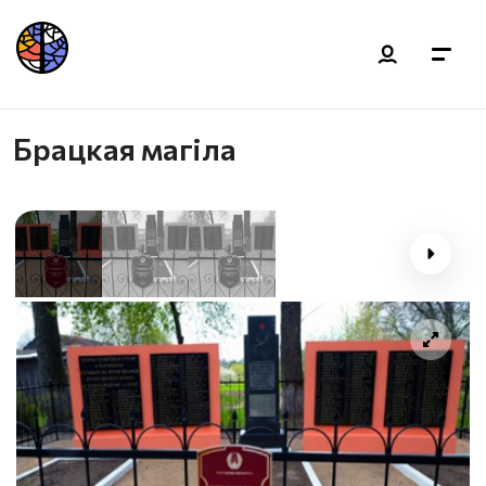
Брацкая магіла