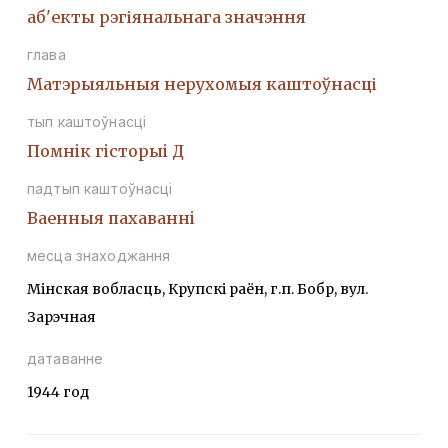
аб'екты рэгіянальнага значэння
глава
Матэрыяльныя нерухомыя каштоўнасці
тып каштоўнасці
Помнiк гiсторыi Д
падтып каштоўнасці
Ваенныя пахаваннi
месца знаходжання
Мінская вобласць, Крупскі раён, г.п. Бобр, вул.
Зарэчная
датаванне
1944 год