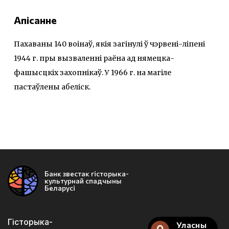
Апісанне
Пахаваны 140 воінаў, якія загінулі ў чэрвені-ліпені
1944 г. пры вызваленні раёна ад нямецка-
фашысцкіх захопнікаў. У 1966 г. на магіле
пастаўлены абеліск.
Банк звестак гісторыка-
культурнай спадчыны
Беларусі
Гісторыка-
Уласны