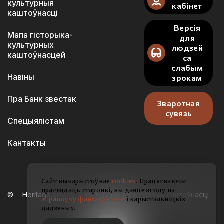
культурныя
кабінет
каштоўнасці
Версія
Мапа гісторыка-
для
культурных
людзей
каштоўнасцей
са
слабым
Навіны
зрокам
Пра Банк звестак
Зваротная
сувязь
Спецыялістам
Кантакты
Сайт выкарыстоўвае
cookies
. Працягваючы
праглядаць старонкі, вы даяце згоду на
Heritage.gov.by — гісторыка-культурныя каштоўнасці
апрацоўку файлаў cookie
і карыстальніцкіх
Беларусі
дадзеных.
2021-2026