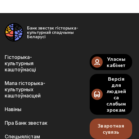
Банк звестак гісторыка-
культурнай спадчыны
Беларусі
Гісторыка-
Уласны
культурныя
кабінет
каштоўнасці
Версія
Мапа гісторыка-
для
культурных
людзей
каштоўнасцей
са
слабым
Навіны
зрокам
Пра Банк звестак
Зваротная
сувязь
Спецыялістам