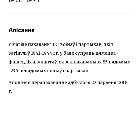
Апісанне
У магіле пахаваны 321 воінаў і партыхан, якія
загінулі ў 1941-1944 гг. у баях супраць нямецка-
фашсцкіх акупантаў. сярод пахаванызх 85 вядомых
і 236 невядомых воінаў і партызан.
Апошняе перапахаванне адбылося 22 чэрвеня 2018
г.