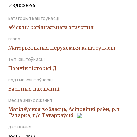
513Д000056
катэгорыя каштоўнасці
аб'екты рэгіянальнага значэння
глава
Матэрыяльныя нерухомыя каштоўнасці
тып каштоўнасці
Помнiк гiсторыi Д
падтып каштоўнасці
Ваенныя пахаваннi
месца знаходжання
Магілёўская вобласць, Асіповіцкі раён, р.п.
Татарка, п/с Татаркаўскі
датаванне
1941 г. - 1944 г.