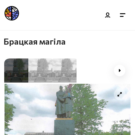
Брацкая магіла