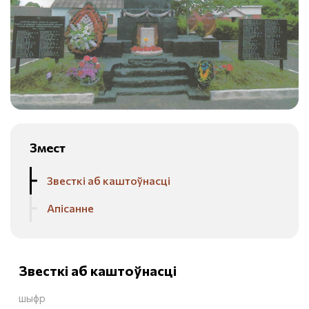
Змест
Звесткі аб каштоўнасці
Апісанне
Звесткі аб каштоўнасці
шыфр