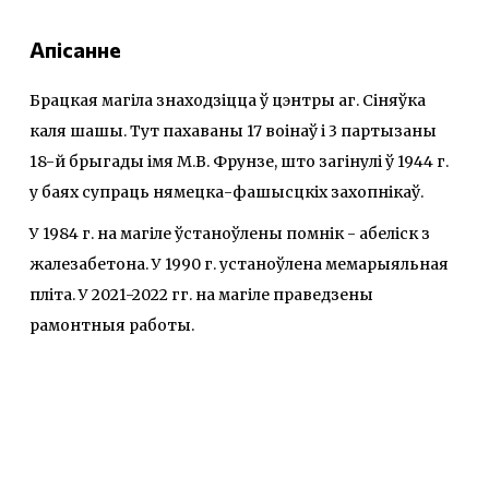
Апісанне
Брацкая магіла знаходзіцца ў цэнтры аг. Сіняўка
каля шашы. Тут пахаваны 17 воінаў і 3 партызаны
18-й брыгады імя М.В. Фрунзе, што загінулі ў 1944 г.
у баях супраць нямецка-фашысцкіх захопнікаў.
У 1984 г. на магіле ўстаноўлены помнік - абеліск з
жалезабетона. У 1990 г. устаноўлена мемарыяльная
пліта. У 2021-2022 гг. на магіле праведзены
рамонтныя работы.