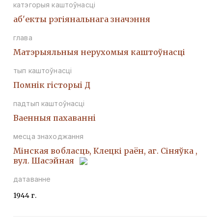
катэгорыя каштоўнасці
аб'екты рэгіянальнага значэння
глава
Матэрыяльныя нерухомыя каштоўнасці
тып каштоўнасці
Помнiк гiсторыi Д
падтып каштоўнасці
Ваенныя пахаваннi
месца знаходжання
Мінская вобласць, Клецкі раён, аг. Сіняўка ,
вул. Шасэйная
датаванне
1944 г.