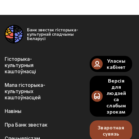
Банк звестак гісторыка-
культурнай спадчыны
Беларусі
Гісторыка-
Уласны
культурныя
кабінет
каштоўнасці
Версія
Мапа гісторыка-
для
культурных
людзей
каштоўнасцей
са
слабым
Навіны
зрокам
Пра Банк звестак
Зваротная
сувязь
Спецыялістам