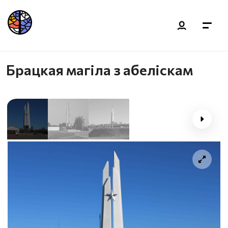
Брацкая магіла з абеліскам