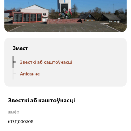
Змест
Звесткі аб каштоўнасці
Апісанне
Звесткі аб каштоўнасці
шыфр
613Д000208