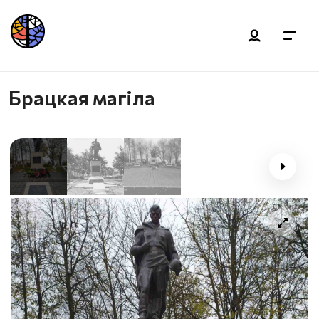
Брацкая магіла