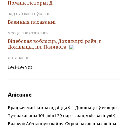
Помнiк гiсторыi Д
падтып каштоўнасці
Ваенныя пахаваннi
месца знаходжання
Віцебская вобласць, Докшыцкі раён, г.
Докшыцы, пл. Палявога
датаванне
1941-1944 гг.
Апісанне
Брацкая магіла знаходзіцца ў г. Докшыцы ў скверы.
Тут пахаваны 101 воін і 29 партызан, якія загінулі ў
Вялікую Айчынную вайну. Сярод пахаваных воіны