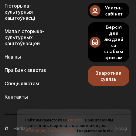
Гісторыка-
Уласны
культурныя
кабінет
каштоўнасці
Версія
Мапа гісторыка-
для
культурных
людзей
каштоўнасцей
са
слабым
Навіны
зрокам
Пра Банк звестак
Зваротная
сувязь
Спецыялістам
Кантакты
Сайт выкарыстоўвае
cookies
. Працягваючы
праглядаць старонкі, вы даяце згоду на
Heritage.gov.by — гісторыка-культурныя каштоўнасці
апрацоўку файлаў cookie
і карыстальніцкіх
Беларусі