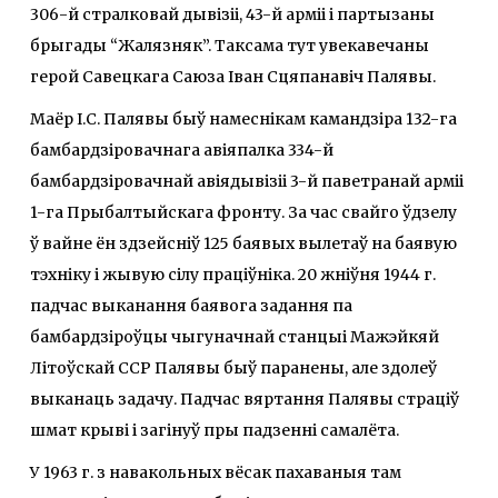
306-й стралковай дывізіі, 43-й арміі і партызаны
брыгады “Жалязняк”. Таксама тут увекавечаны
герой Савецкага Саюза Іван Сцяпанавіч Палявы.
Маёр І.С. Палявы быў намеснікам камандзіра 132-га
бамбардзіровачнага авіяпалка 334-й
бамбардзіровачнай авіядывізіі 3-й паветранай арміі
1-га Прыбалтыйскага фронту. За час свайго ўдзелу
ў вайне ён здзейсніў 125 баявых вылетаў на баявую
тэхніку і жывую сілу праціўніка. 20 жніўня 1944 г.
падчас выканання баявога задання па
бамбардзіроўцы чыгуначнай станцыі Мажэйкяй
Літоўскай ССР Палявы быў паранены, але здолеў
выканаць задачу. Падчас вяртання Палявы страціў
шмат крыві і загінуў пры падзенні самалёта.
У 1963 г. з навакольных вёсак пахаваныя там