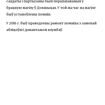
салдаты і партызаны былі перапахаваныя у
брацкую магілу ў Докшыцах. У той жа час на магіле
быў устаноўлены помнік.
У 2016 г. быў праведзены рамонт помніка з заменай
абліцоўкі і дэмантажом клумбаў.