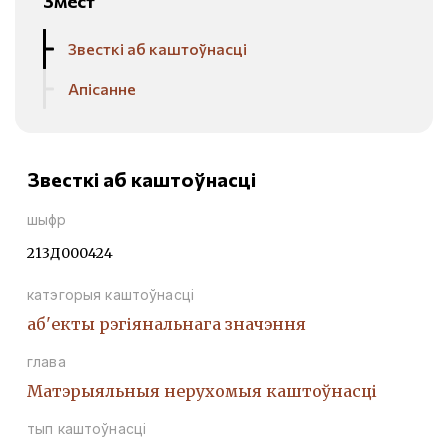
Змест
Звесткі аб каштоўнасці
Апісанне
Звесткі аб каштоўнасці
шыфр
213Д000424
катэгорыя каштоўнасці
аб'екты рэгіянальнага значэння
глава
Матэрыяльныя нерухомыя каштоўнасці
тып каштоўнасці