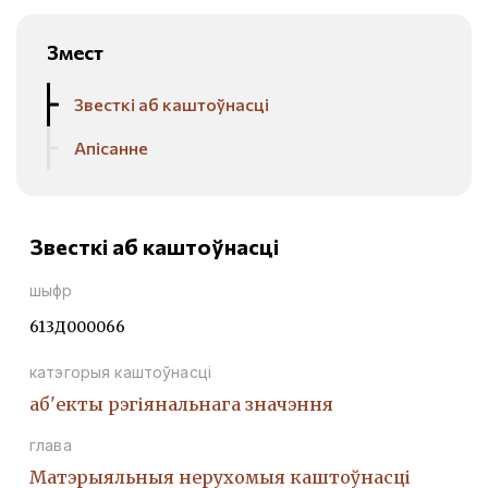
Змест
Звесткі аб каштоўнасці
Апісанне
Звесткі аб каштоўнасці
шыфр
613Д000066
катэгорыя каштоўнасці
аб'екты рэгіянальнага значэння
глава
Матэрыяльныя нерухомыя каштоўнасці