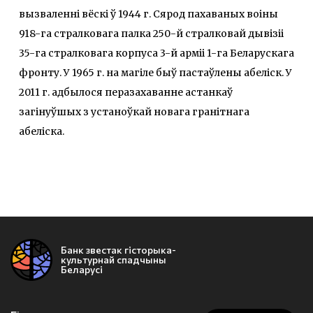
вызваленні вёскі ў 1944 г. Сярод пахаваных воіны
918-га стралковага палка 250-й стралковай дывізіі
35-га стралковага корпуса 3-й арміі 1-га Беларускага
фронту. У 1965 г. на магіле быў пастаўлены абеліск. У
2011 г. адбылося перазахаванне астанкаў
загінуўшых з устаноўкай новага гранітнага
абеліска.
Банк звестак гісторыка-
культурнай спадчыны
Беларусі