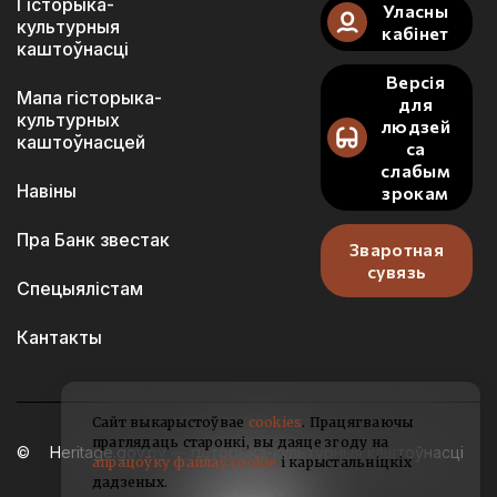
Гісторыка-
Уласны
культурныя
кабінет
каштоўнасці
Версія
Мапа гісторыка-
для
культурных
людзей
каштоўнасцей
са
слабым
Навіны
зрокам
Пра Банк звестак
Зваротная
сувязь
Спецыялістам
Кантакты
Сайт выкарыстоўвае
cookies
. Працягваючы
праглядаць старонкі, вы даяце згоду на
Heritage.gov.by — гісторыка-культурныя каштоўнасці
апрацоўку файлаў cookie
і карыстальніцкіх
Беларусі
дадзеных.
2021-2026