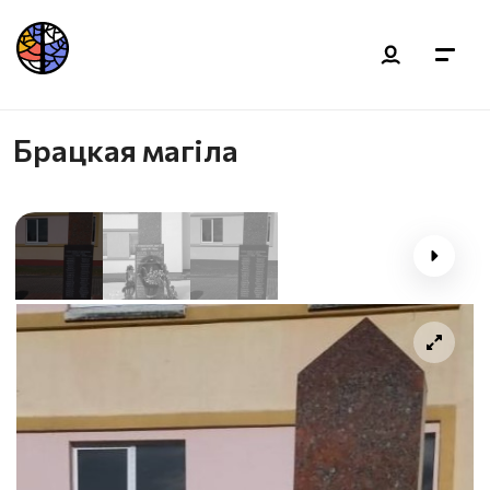
Брацкая магіла