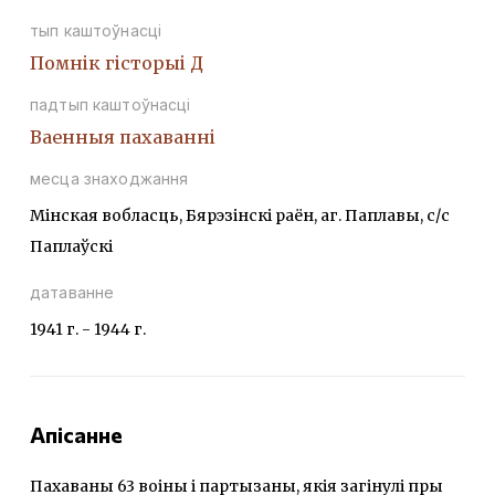
тып каштоўнасці
Помнiк гiсторыi Д
падтып каштоўнасці
Ваенныя пахаваннi
месца знаходжання
Мінская вобласць, Бярэзінскі раён, аг. Паплавы, с/с
Паплаўскі
датаванне
1941 г. - 1944 г.
Апісанне
Пахаваны 63 воіны і партызаны, якія загінулі пры