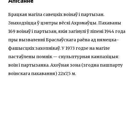
Апісанне
Брацкая магіла савецкіх воінаў і партызан.
Знаходзіцца ў цэнтры вёскі Ахрэмаўцы. Пахаваны
169 воінаў і партызан, якія загінулі ў ліпені 1944 года
пры вызваленні Браслаўскага раёна ад нямецка-
фашысцкіх захопнікаў. У 1973 годзе на магіле
пастаўлены помнік — скульптурная кампазіцыя:
воін і партызанка. Ахоўная зона (згодна пашпарту
воінскага пахавання) 22x7,5 м.