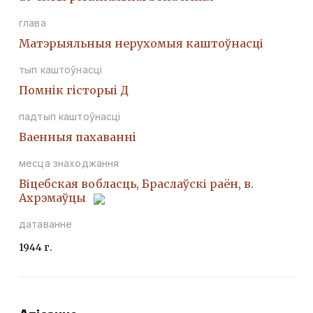
глава
Матэрыяльныя нерухомыя каштоўнасці
тып каштоўнасці
Помнiк гiсторыi Д
падтып каштоўнасці
Ваенныя пахаваннi
месца знаходжання
Віцебская вобласць, Браслаўскі раён, в.
Ахрэмаўцы
датаванне
1944 г.