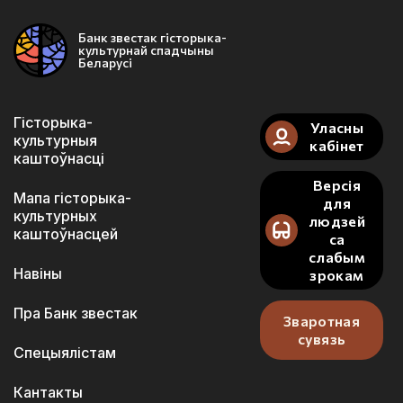
Банк звестак гісторыка-
культурнай спадчыны
Беларусі
Гісторыка-
Уласны
культурныя
кабінет
каштоўнасці
Версія
Мапа гісторыка-
для
культурных
людзей
каштоўнасцей
са
слабым
Навіны
зрокам
Пра Банк звестак
Зваротная
сувязь
Спецыялістам
Кантакты