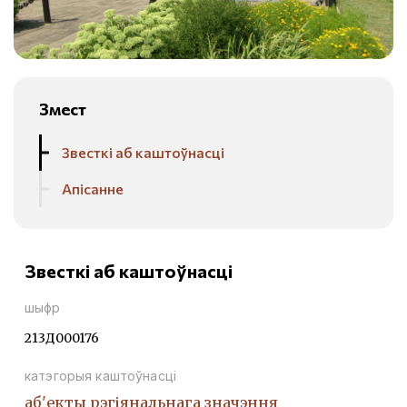
Змест
Звесткі аб каштоўнасці
Апісанне
Звесткі аб каштоўнасці
шыфр
213Д000176
катэгорыя каштоўнасці
аб'екты рэгіянальнага значэння