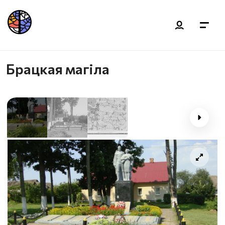
Брацкая магіла