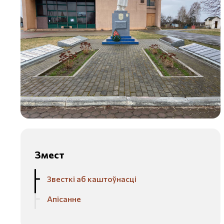
Змест
Звесткі аб каштоўнасці
Апісанне