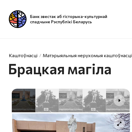
Банк звестак аб гісторыка-культурнай
спадчыне Рэспублікі Беларусь
Каштоўнасці
Матэрыяльныя нерухомыя каштоўнасці
Брацкая магіла