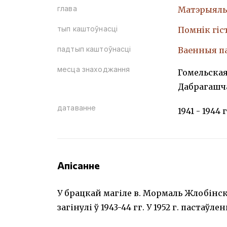
глава
Матэрыяль
тып каштоўнасці
Помнiк гiс
падтып каштоўнасці
Ваенныя п
месца знаходжання
Гомельская
Дабрагашч
датаванне
1941 - 1944 г
Апісанне
У брацкай магіле в. Мормаль Жлобінска
загінулі ў 1943-44 гг. У 1952 г. пастаўл