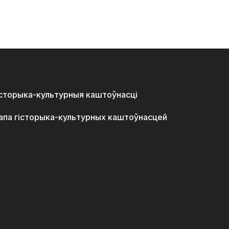
історыка-культурныя каштоўнасці
апа гісторыка-культурных каштоўнасцей