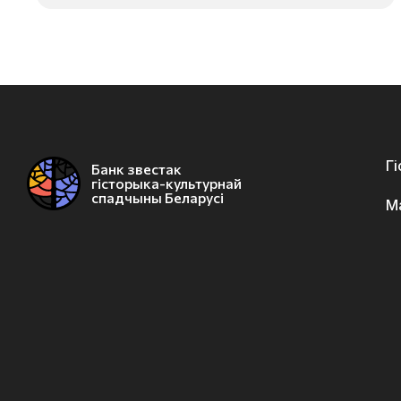
Г
Банк звестак
гісторыка-культурнай
спадчыны Беларусі
М