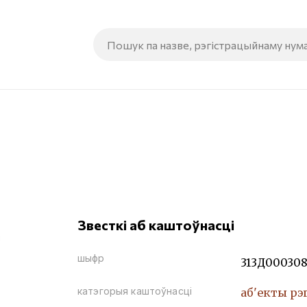
Звесткі аб каштоўнасці
шыфр
313Д00030
катэгорыя каштоўнасці
аб'екты рэ