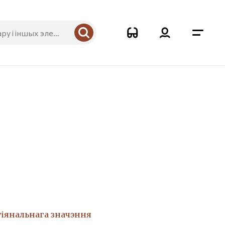
8
гіянальнага значэння