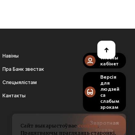
Навіны
Уласны
кабінет
Пра Банк звестак
Версія
Спецыялістам
для
людзей
са
Кантакты
слабым
зрокам
Зваротная
Сайт выкарыстоўвае
cookies
.
сувязь
Працягваючы праглядаць старонкі,