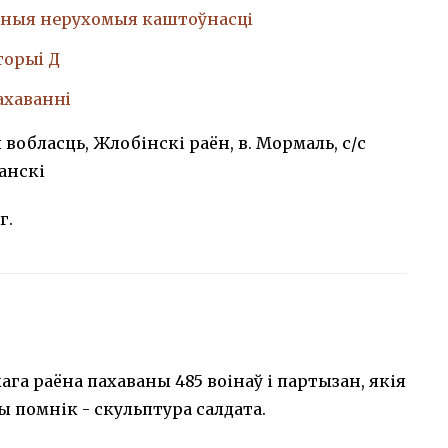
ныя нерухомыя каштоўнасці
торыi Д
ахаваннi
 вобласць, Жлобінскі раён, в. Мормаль, с/с
анскі
г.
га раёна пахаваны 485 воінаў і партызан, якія
ены помнік - скульптура салдата.