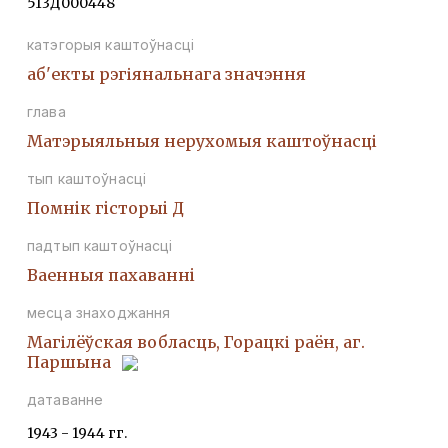
513Д000448
катэгорыя каштоўнасці
аб'екты рэгіянальнага значэння
глава
Матэрыяльныя нерухомыя каштоўнасці
тып каштоўнасці
Помнiк гiсторыi Д
падтып каштоўнасці
Ваенныя пахаваннi
месца знаходжання
Магілёўская вобласць, Горацкі раён, аг.
Паршына
датаванне
1943 - 1944 гг.