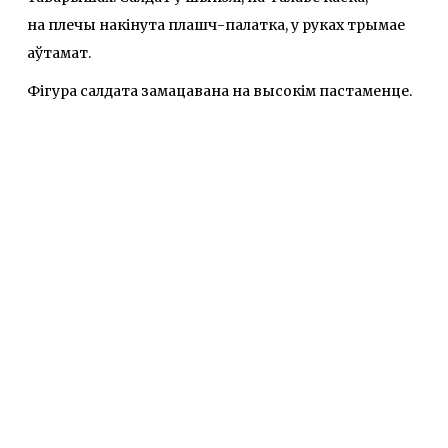
на плечы накінута плашч-палатка, у руках трымае
аўтамат.
Фігура салдата замацавана на высокім пастаменце.