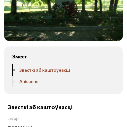
Змест
Звесткі аб каштоўнасці
Апісанне
Звесткі аб каштоўнасці
шыфр