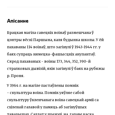
Апісанне
Брацкая магіла савецкіх воінаў размешчана ў
цэнтры вёскі Паршына, каля будынка школы. У ёй
пахаваны 114 воінаў, што загінулі ў 1943-1944 гг. у
баях супраць нямецка-фашысцкіх акупантаў.
Сярод пахаваных - воіны 173, 344, 352, 390-й
стралковых дывізій, якія загінулі ў баях на рубяжы
р. Проня.
У 1964 г. на магіле пастаўлены помнік
- скульптура воіна. Помнік уяўляе сабой
скульптуру ўкленчанага воіна савецкай арміі са
схіленай галавой у памяць аб загінуўшых
таварышах. Салдат у шынэлі, на галаве каска,