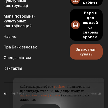
культурныя
кабінет
каштоўнасці
Версія
Мапа гісторыка-
для
культурных
людзей
каштоўнасцей
са
слабым
Навіны
зрокам
Пра Банк звестак
Зваротная
сувязь
Спецыялістам
Кантакты
Сайт выкарыстоўвае
cookies
. Працягваючы
праглядаць старонкі, вы даяце згоду на
Heritage.gov.by — гісторыка-культурныя каштоўнасці
апрацоўку файлаў cookie
і карыстальніцкіх
Беларусі
дадзеных.
2021-2026