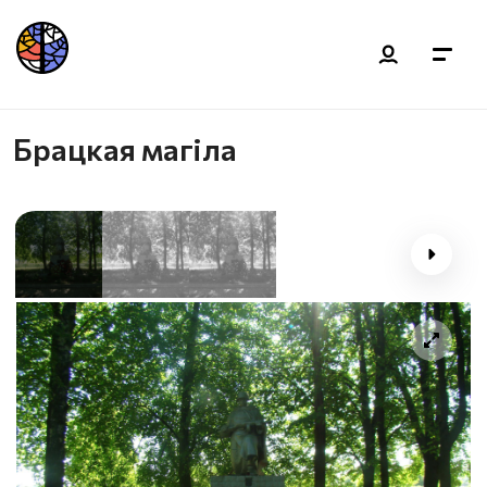
Брацкая магiла