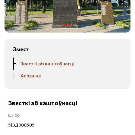
Змест
Звесткі аб каштоўнасці
Апісанне
Звесткі аб каштоўнасці
шыфр
513Д000505