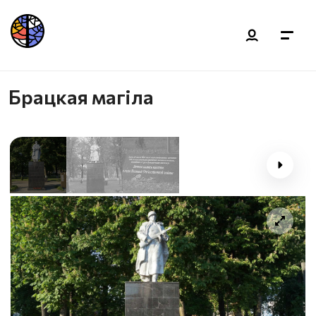
Брацкая магiла