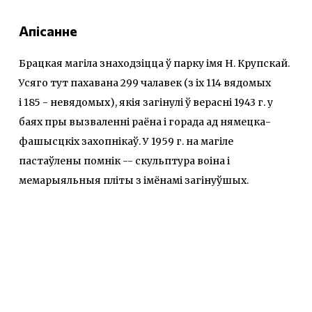
Апісанне
Брацкая магіла знаходзіцца ў парку імя Н. Крупскай.
Усяго тут пахавана 299 чалавек (з іх 114 вядомых
і 185 - невядомых), якія загінулі ў верасні 1943 г. у
баях пры вызваленні раёна і горада ад нямецка-
фашысцкіх захопнікаў. У 1959 г. на магіле
пастаўлены помнік -- скульптура воіна і
мемарыяльныя пліты з імёнамі загінуўшых.