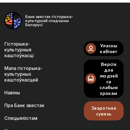
Банк звестак гісторыка-
культурнай спадчыны
Беларусі
Гісторыка-
Уласны
культурныя
кабінет
каштоўнасці
Версія
Мапа гісторыка-
для
культурных
людзей
каштоўнасцей
са
слабым
Навіны
зрокам
Пра Банк звестак
Зваротная
сувязь
Спецыялістам