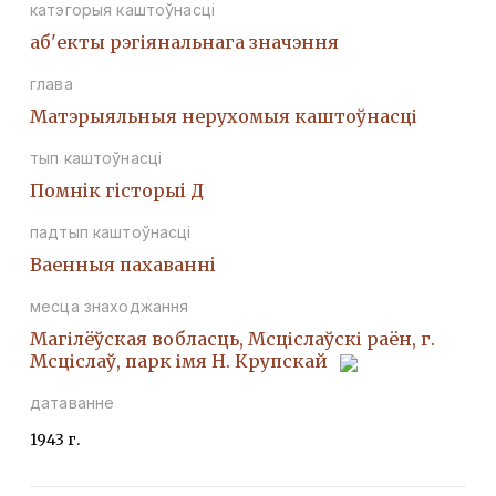
катэгорыя каштоўнасці
аб'екты рэгіянальнага значэння
глава
Матэрыяльныя нерухомыя каштоўнасці
тып каштоўнасці
Помнiк гiсторыi Д
падтып каштоўнасці
Ваенныя пахаваннi
месца знаходжання
Магілёўская вобласць, Мсціслаўскі раён, г.
Мсціслаў, парк імя Н. Крупскай
датаванне
1943 г.