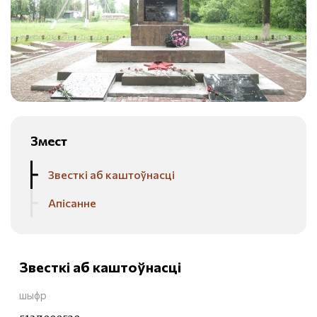
Змест
Звесткі аб каштоўнасці
Апісанне
Звесткі аб каштоўнасці
шыфр