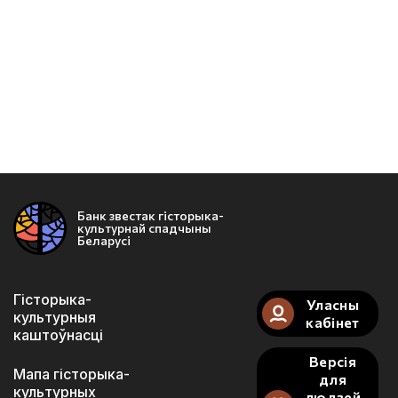
Банк звестак гісторыка-
культурнай спадчыны
Беларусі
Гісторыка-
Уласны
культурныя
кабінет
каштоўнасці
Версія
Мапа гісторыка-
для
культурных
людзей