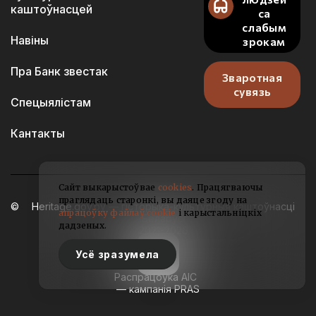
каштоўнасцей
са
слабым
Навіны
зрокам
Пра Банк звестак
Зваротная
сувязь
Спецыялістам
Кантакты
Сайт выкарыстоўвае
cookies
. Працягваючы
праглядаць старонкі, вы даяце згоду на
Heritage.gov.by — гісторыка-культурныя каштоўнасці
апрацоўку файлаў cookie
і карыстальніцкіх
Беларусі
дадзеных.
2021-2026
Усё зразумела
Распрацоўка АІС
— кампанія PRAS