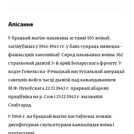
Апісанне
У брацкай магіле пахаваны астанкі 935 воінаў,
загінуўшых у 1941-1943 гг. у баях супраць нямецка-
фашысцкіх захопнікаў. Сярод пахаваных воіны 362
стралковай дывізіі 3-й арміі Беларускага фронту. У
ходзе Гомельска-Рэчыцкай наступальнай аперацыі
савецкіх войск часці дывізіі пад камандаваннем
М.Ф. Пухоўскага 22.11.1943 г. прарвалі абарону
праціўніка на р. Сож і 25.11.1943 г. вызвалілі
Слаўгарад.
У 1968 г. на брацкай магіле пастаўлены помнік:
двухфігурная скульптурная кампазіцыя воіна і
партызанкі.