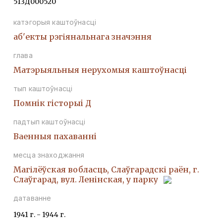
513Д000520
катэгорыя каштоўнасці
аб'екты рэгіянальнага значэння
глава
Матэрыяльныя нерухомыя каштоўнасці
тып каштоўнасці
Помнiк гiсторыi Д
падтып каштоўнасці
Ваенныя пахаваннi
месца знаходжання
Магілёўская вобласць, Слаўгарадскі раён, г.
Слаўгарад, вул. Ленінская, у парку
датаванне
1941 г. - 1944 г.