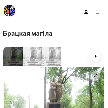
Брацкая магiла