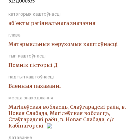
513Д000535
катэгорыя каштоўнасці
аб'екты рэгіянальнага значэння
глава
Матэрыяльныя нерухомыя каштоўнасці
тып каштоўнасці
Помнiк гiсторыi Д
падтып каштоўнасці
Ваенныя пахаваннi
месца знаходжання
Магілёўская вобласць, Слаўгарадскі раён, в.
Новая Слабада, Магілёўская вобласць,
Слаўгарадскі раён, в. Новая Слабада, с/с
Кабінагорскі
датаванне