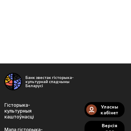
Банк звестак гісторыка-
культурнай спадчыны
Беларусі
Гісторыка-
Уласны
культурныя
кабінет
каштоўнасці
Версія
Мапа гісторыка-