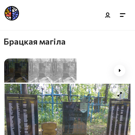
Брацкая магiла