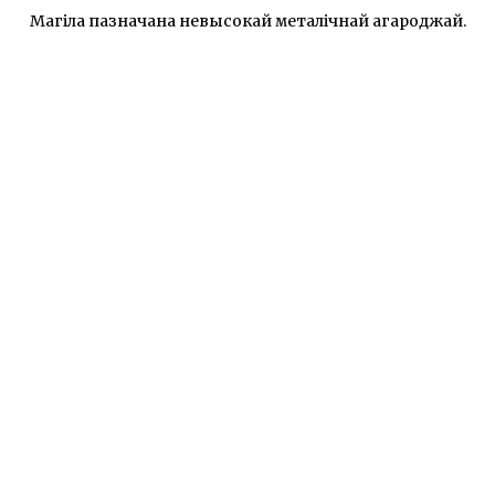
Магіла пазначана невысокай металічнай агароджай.