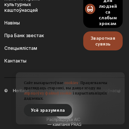
для
культурных
людзей
каштоўнасцей
са
слабым
Навіны
зрокам
Пра Банк звестак
Зваротная
сувязь
Спецыялістам
Кантакты
Сайт выкарыстоўвае
cookies
. Працягваючы
праглядаць старонкі, вы даяце згоду на
Heritage.gov.by — гісторыка-культурныя каштоўнасці
апрацоўку файлаў cookie
і карыстальніцкіх
Беларусі
дадзеных.
2021-2026
Усё зразумела
Распрацоўка АІС
— кампанія PRAS