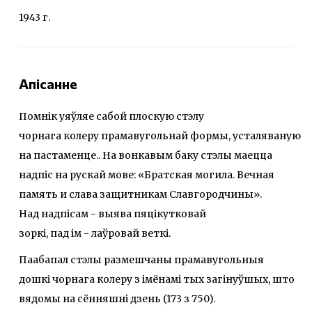
1943 г.
Апісанне
Помнік уяўляе сабой плоскую стэлу
чорнага колеру прамавугольнай формы, усталяваную
на пастаменце.. На вонкавым баку стэлы маецца
надпіс на рускай мове: «Братская могила. Вечная
память и слава защитникам Славгородчины».
Над надпісам - выява пяцікутковай
зоркі, пад ім - лаўровай веткі.
Паабапал стэлы размешчаны прамавугольныя
дошкі чорнага колеру з імёнамі тых загінуўшых, што
вядомы на сённяшні дзень (173 з 750).