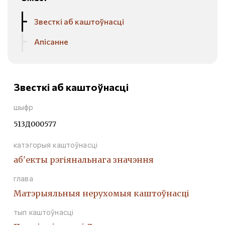
Звесткі аб каштоўнасці
Апісанне
Звесткі аб каштоўнасці
шыфр
513Д000577
катэгорыя каштоўнасці
аб'екты рэгіянальнага значэння
глава
Матэрыяльныя нерухомыя каштоўнасці
тып каштоўнасці