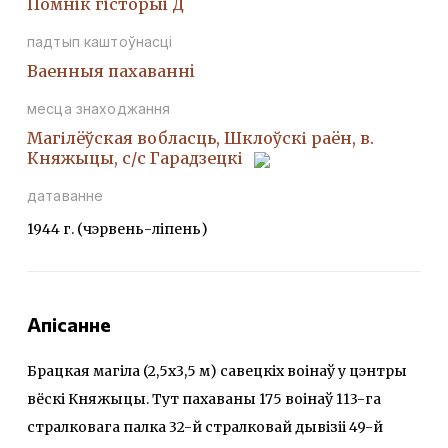
Помнiк гiсторыi Д
падтып каштоўнасці
Ваенныя пахаваннi
месца знаходжання
Магілёўская вобласць, Шклоўскі раён, в.
Княжыцы, с/с Гарадзецкі
датаванне
1944 г. (чэрвень-ліпень)
Апісанне
Брацкая магіла (2,5x3,5 м) савецкіх воінаў у цэнтры
вёскі Княжыцы. Тут пахаваны 175 воінаў 113-га
стралковага палка 32-й стралковай дывізіі 49-й