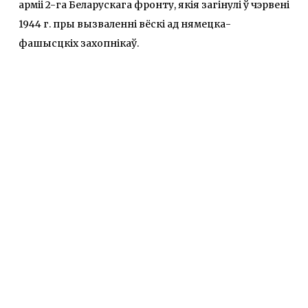
арміі 2-га Беларускага фронту, якія загінулі ў чэрвені
1944 г. пры вызваленні вёскі ад нямецка-
фашысцкіх захопнікаў.