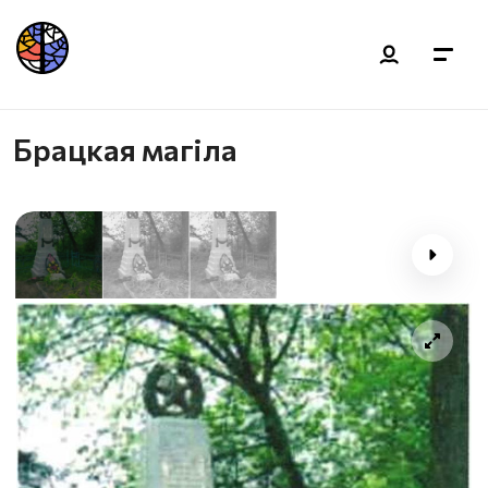
Брацкая магiла