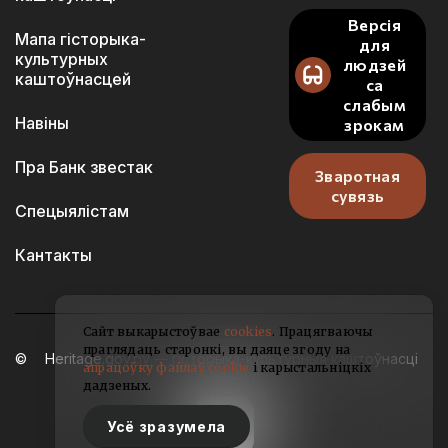
Версія
Мапа гісторыка-
для
культурных
людзей
каштоўнасцей
са
слабым
Навіны
зрокам
Пра Банк звестак
Зваротная
сувязь
Спецыялістам
Кантакты
Сайт выкарыстоўвае
cookies
. Працягваючы
праглядаць старонкі, вы даяце згоду на
Heritage.gov.by — гісторыка-культурныя каштоўнасці
апрацоўку файлаў cookie
і карыстальніцкіх
Беларусі
дадзеных.
2021-2026
Усё зразумела