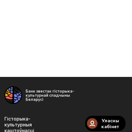
Банк звестак гісторыка-
культурнай спадчыны
Беларусі
Гісторыка-
Уласны
культурныя
кабінет
каштоўнасці