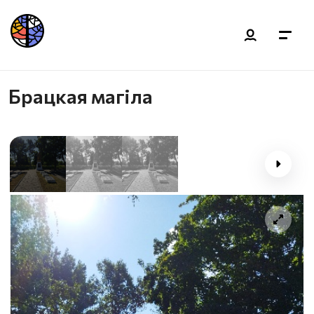
Брацкая магіла