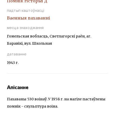
Помнiк гiсторыi Д
падтып каштоўнасці
Ваенныя пахаваннi
месца знаходжання
Гомельская вобласць, Светлагорскі раён, аг.
Баравікі, вул. Школьная
датаванне
1943 г.
Апісанне
Пахаваны 530 воінаў. У 1958 г. на магіле пастаўлены
помнік - скульптура воіна.