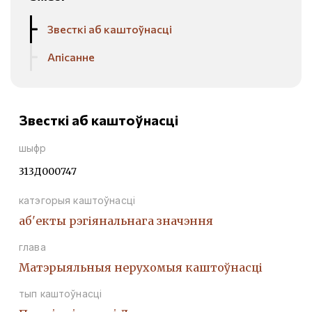
Звесткі аб каштоўнасці
Апісанне
Звесткі аб каштоўнасці
шыфр
313Д000747
катэгорыя каштоўнасці
аб'екты рэгіянальнага значэння
глава
Матэрыяльныя нерухомыя каштоўнасці
тып каштоўнасці