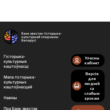
Банк звестак гісторыка-
культурнай спадчыны
Беларусі
Гісторыка-
Уласны
культурныя
кабінет
каштоўнасці
Версія
Мапа гісторыка-
для
культурных
людзей
каштоўнасцей
са
слабым
Навіны
зрокам
Пра Банк звестак