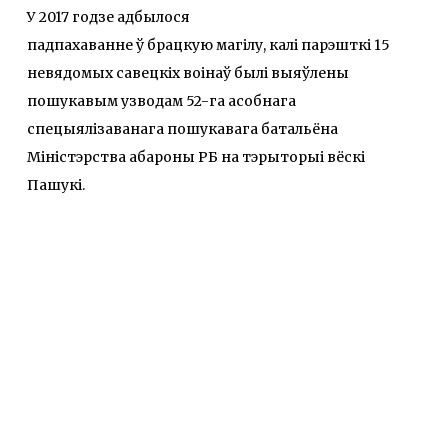
У 2017 годзе адбылося
падпахаванне ў брацкую магілу, калі парэшткі 15
невядомых савецкіх воінаў былі выяўлены
пошукавым узводам 52-га асобнага
спецыялізаванага пошукавага батальёна
Міністэрства абароны РБ на тэрыторыі вёскі
Пашукі.