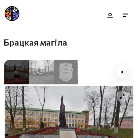
Брацкая магіла