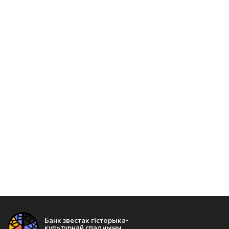
Банк звестак гісторыка-
культурнай спадчыны