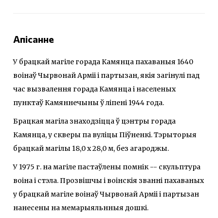
Апісанне
У брацкай магіле горада Камянца пахаваныя 1640
воінаў Чырвонай Арміі і партызан, якія загінулі пад
час вызвалення горада Камянца і населеных
пунктаў Камяннечыны ў ліпені 1944 года.
Брацкая магіла знаходзіцца ў цэнтры горада
Камянца, у скверы пa вуліцы Піўненкі. Тэрыторыя
брацкай магілы 18,0 х 28,0 м, без агароджы.
У 1975 г. на магіле пастаўлены помнік -- скульптура
воіна і стэла. Прозвішчы і воінскія званні пахаваных
у брацкай магіле воінаў Чырвонай Арміі i партызан
нанесены на мемарыяльнныя дошкі.