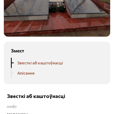
Змест
Звесткі аб каштоўнасці
Апісанне
Звесткі аб каштоўнасці
шыфр