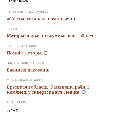
113Д000324
катэгорыя каштоўнасці
аб'екты рэгіянальнага значэння
глава
Матэрыяльныя нерухомыя каштоўнасці
тып каштоўнасці
Помнiк гiсторыi Д
падтып каштоўнасці
Ваенныя пахаваннi
месца знаходжання
Брэсцкая вобласць, Камянецкі раён, г.
Камянец, у скверы па вул. Леніна
датаванне
1944 г.