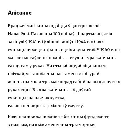
Апісанне
Брацкая магіла знаходзіцца ў цэнтры вёскі
Навасёлкі. Пахаваны 100 воінаў і 1 партызан, якія
загінулі ў 1941 г. і ў ліпені-жніўні 1944 г. у баях
супраць нямецка-фашысцкіх акупантаў. У 1960 г. на
магіле пастаўлены помнік -- скульптура жанчыны
са сцягам у руках. На стылабаце, абліцаваным
пліткай, устаноўлены пастамент з фігурай
жанчыны, якая трымае перад сабой на выцягнутых
руках сцяг. Выява жанчыны - ў доўгай
сукенцы, на плячах хустка,
галава непакрыта, схілена ў смутку.
Каля падножжа помніка - бетонны фундамент
з нахілам, на якім змешчаны тры чорныя