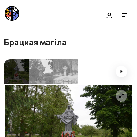
Брацкая магіла