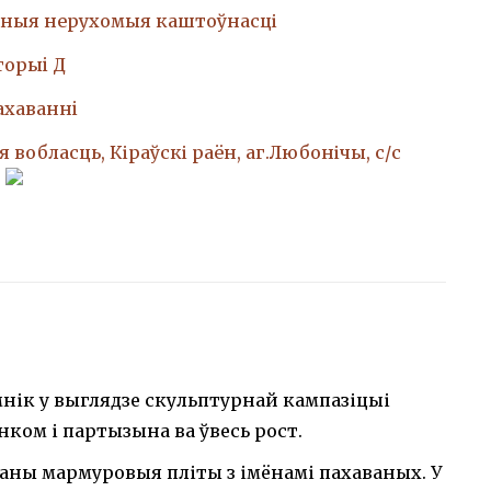
ныя нерухомыя каштоўнасці
торыi Д
ахаваннi
 вобласць, Кіраўскі раён, аг.Любонічы, с/с
нік у выглядзе скульптурнай кампазіцыі
нком і партызына ва ўвесь рост.
чаны мармуровыя пліты з імёнамі пахаваных. У