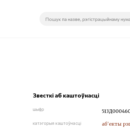
Звесткі аб каштоўнасці
шыфр
513Д00046
катэгорыя каштоўнасці
аб'екты рэ