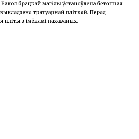
. Вакол брацкай магілы ўстаноўлена бетонная
выкладзена тратуарнай пліткай. Перад
 пліты з імёнамі пахаваных.