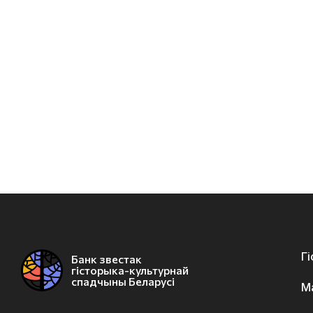
Г
Банк звестак
гісторыка-культурнай
спадчыны Беларусі
М