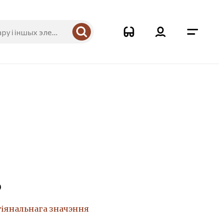
0
гіянальнага значэння