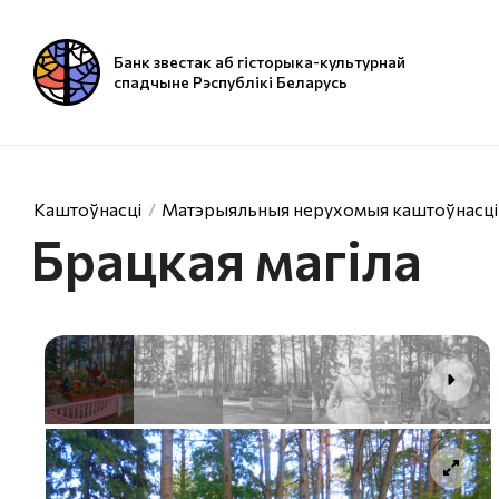
Банк звестак аб гісторыка-культурнай
спадчыне Рэспублікі Беларусь
Каштоўнасці
Матэрыяльныя нерухомыя каштоўнасці
Брацкая магiла