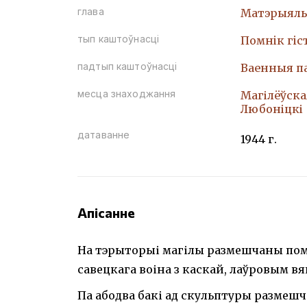
глава
Матэрыяль
тып каштоўнасці
Помнiк гiс
падтып каштоўнасці
Ваенныя п
месца знаходжання
Магілёўская
Любоніцкі
датаванне
1944 г.
Апісанне
На тэрыторыі магілы размешчаны пом
савецкага воіна з каскай, лаўровым вя
Па абодва бакі ад скульптуры размеш