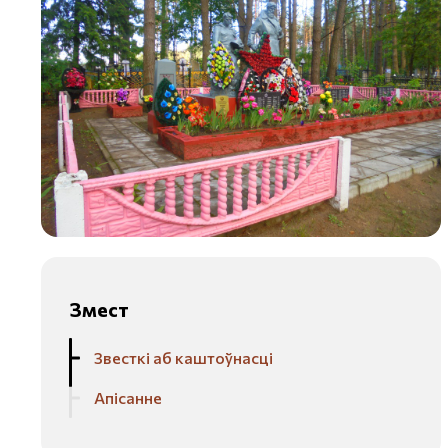
Змест
Звесткі аб каштоўнасці
Апісанне