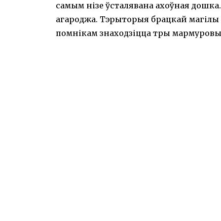
самым нізе ўсталявана ахоўная дошка
агароджа. Тэрыторыя брацкай магілы 
помнікам знаходзіцца тры мармуровыя