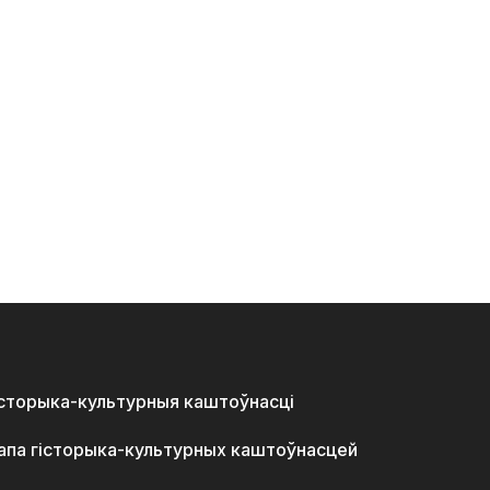
історыка-культурныя каштоўнасці
апа гісторыка-культурных каштоўнасцей