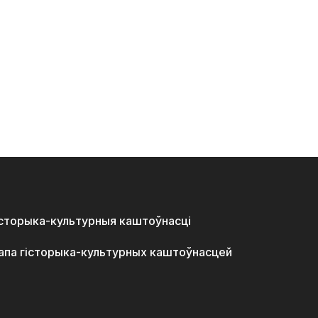
історыка-культурныя каштоўнасці
апа гісторыка-культурных каштоўнасцей