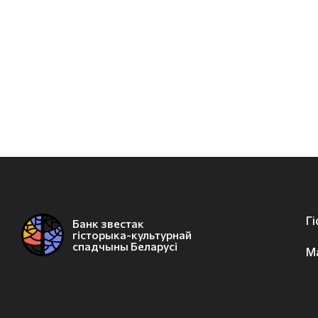
Г
Банк звестак
гісторыка-культурнай
спадчыны Беларусі
М