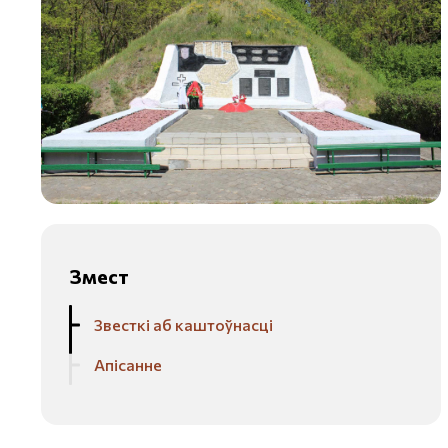
Змест
Звесткі аб каштоўнасці
Апісанне