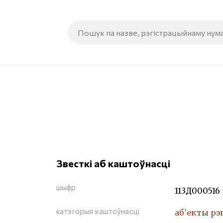
Звесткі аб каштоўнасці
шыфр
113Д000516
катэгорыя каштоўнасці
аб'екты рэ