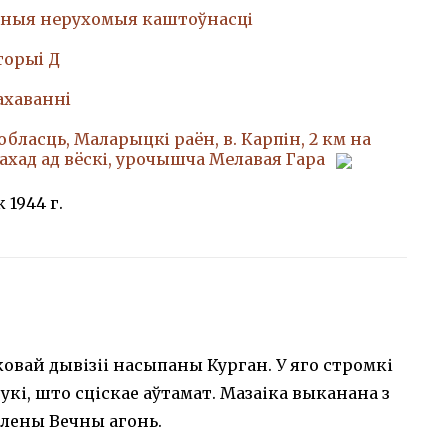
ныя нерухомыя каштоўнасці
торыi Д
ахаваннi
обласць, Маларыцкі раён, в. Карпін, 2 км на
ахад ад вёскі, урочышча Мелавая Гара
 1944 г.
алковай дывізіі насыпаны Курган. У яго стромкі
рукі, што сціскае аўтамат. Мазаіка выканана з
алены Вечны агонь.