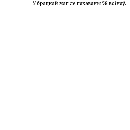
У брацкай магіле пахаваны 58 воінаў.