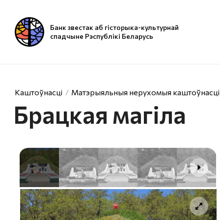
Банк звестак аб гісторыка-культурнай
спадчыне Рэспублікі Беларусь
Каштоўнасці
Матэрыяльныя нерухомыя каштоўнасці
Брацкая магіла