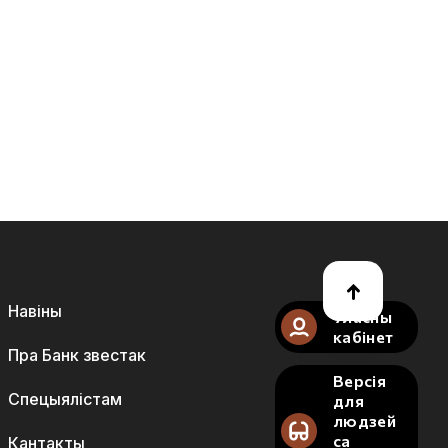
Навіны
Уласны
кабінет
Пра Банк звестак
Версія
Спецыялістам
для
людзей
са
Кантакты