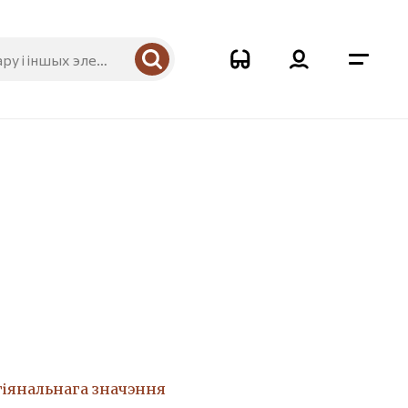
гіянальнага значэння