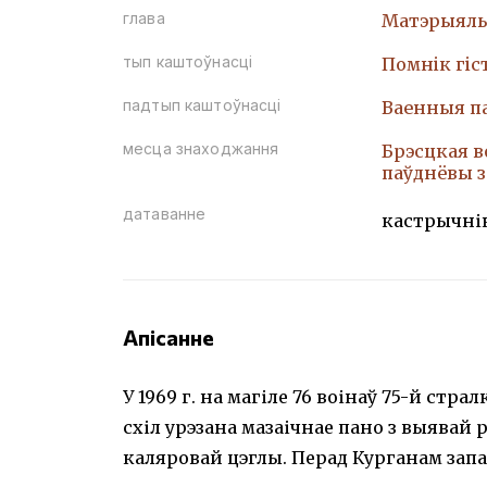
глава
Матэрыяль
тып каштоўнасці
Помнiк гiс
падтып каштоўнасці
Ваенныя п
месца знаходжання
Брэсцкая в
паўднёвы з
датаванне
кастрычнік
Апісанне
У 1969 г. на магіле 76 воінаў 75-й стр
схіл урэзана мазаічнае пано з выявай 
каляровай цэглы. Перад Курганам зап