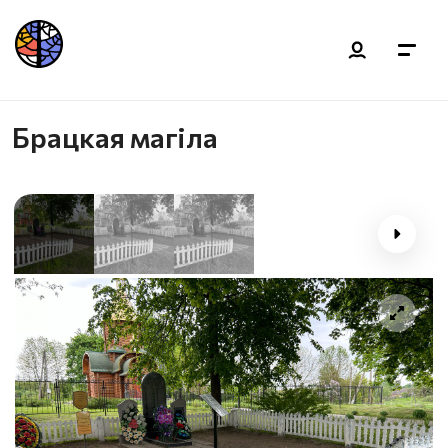
Брацкая магіла