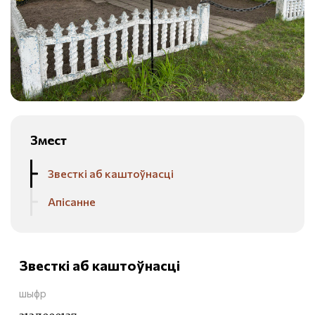
Змест
Звесткі аб каштоўнасці
Апісанне
Звесткі аб каштоўнасці
шыфр