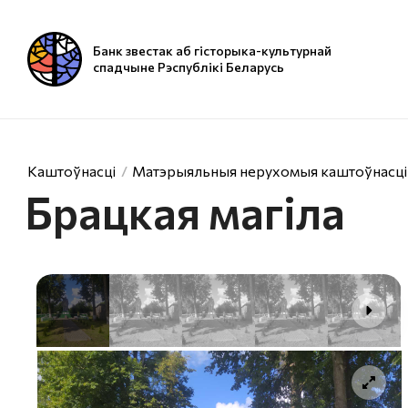
Банк звестак аб гісторыка-культурнай
спадчыне Рэспублікі Беларусь
Каштоўнасці
Матэрыяльныя нерухомыя каштоўнасці
Брацкая магіла