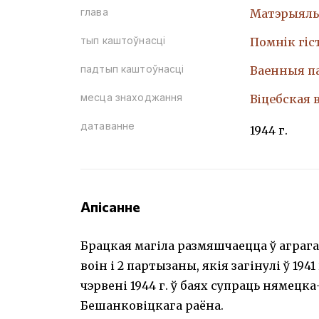
глава
Матэрыяль
тып каштоўнасці
Помнiк гiс
падтып каштоўнасці
Ваенныя п
месца знаходжання
Віцебская 
датаванне
1944 г.
Апісанне
Брацкая магіла размяшчаецца ў аграгар
воін і 2 партызаны, якія загінулі ў 194
чэрвені 1944 г. ў баях супраць нямец
Бешанковіцкага раёна.