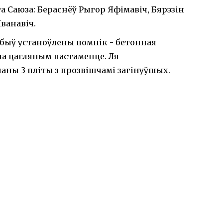
а Саюза: Бераснёў Рыгор Яфімавіч, Бярэзін
ванавіч.
ы быў устаноўлены помнік - бетонная
 на цагляным пастаменце. Ля
ны 3 пліты з прозвішчамі загінуўшых.