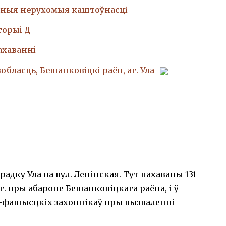
ныя нерухомыя каштоўнасці
торыi Д
ахаваннi
вобласць, Бешанковіцкі раён, аг. Ула
адку Ула па вул. Ленінская. Тут пахаваны 131
1 г. пры абароне Бешанковіцкага раёна, і ў
ка-фашысцкіх захопнікаў пры вызваленні