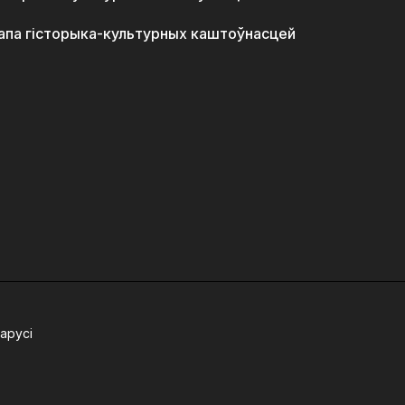
апа гісторыка-культурных каштоўнасцей
арусі