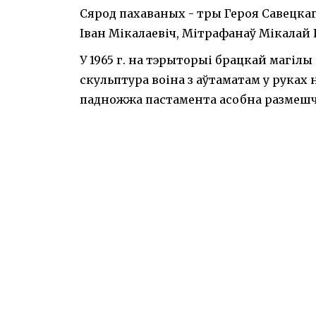
Сярод пахаваных - тры Героя Савецкаг
Іван Мікалаевіч, Мітрафанаў Мікалай І
У 1965 г. на тэрыторыі брацкай магіл
скульптура воіна з аўтаматам у руках
падножжа пастамента асобна размешча