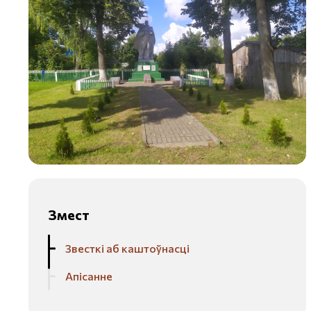
Змест
Звесткі аб каштоўнасці
Апісанне