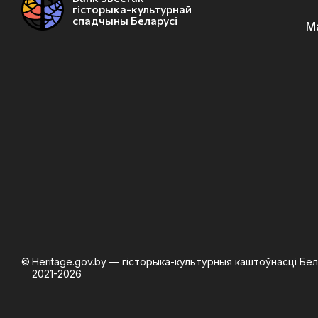
гісторыка-культурнай
спадчыны Беларусі
М
Heritage.gov.by — гісторыка-культурныя каштоўнасці Бел
2021-2026