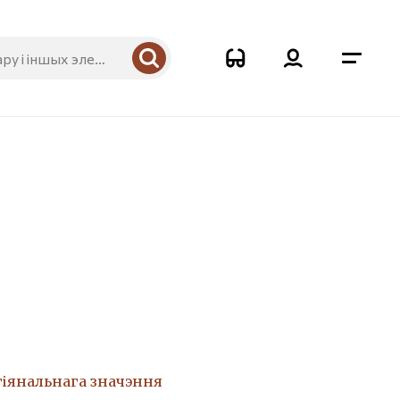
гіянальнага значэння