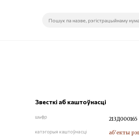
Звесткі аб каштоўнасці
шыфр
213Д000165
катэгорыя каштоўнасці
аб'екты рэ