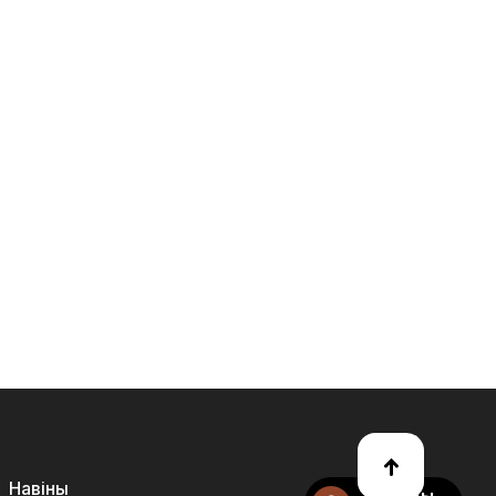
Навіны
Уласны