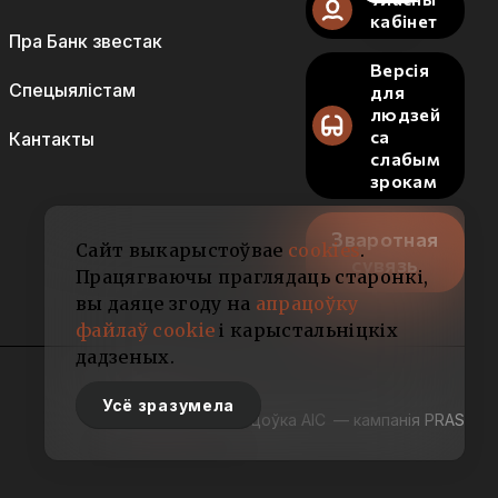
кабінет
Пра Банк звестак
Версія
Спецыялістам
для
людзей
са
Кантакты
слабым
зрокам
Зваротная
Сайт выкарыстоўвае
cookies
.
сувязь
Працягваючы праглядаць старонкі,
вы даяце згоду на
апрацоўку
файлаў cookie
і карыстальніцкіх
дадзеных.
Усё зразумела
Распрацоўка АІС
— кампанія PRAS