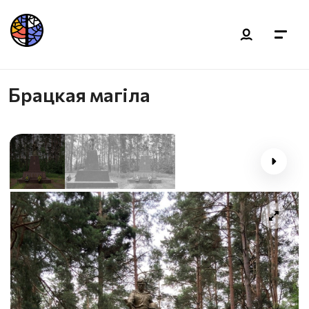
Брацкая магіла