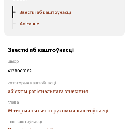
Звесткі аб каштоўнасці
Апісанне
Звесткі аб каштоўнасці
шыфр
412В000182
катэгорыя каштоўнасці
аб'екты рэгіянальнага значэння
глава
Матэрыяльныя нерухомыя каштоўнасці
тып каштоўнасці