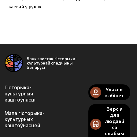
каскай у руках.
Банк звестак гісторыка-
культурнай спадчыны
Беларусі
Гісторыка-
Уласны
культурныя
кабінет
каштоўнасці
Версія
Мапа гісторыка-
для
культурных
людзей
каштоўнасцей
са
слабым