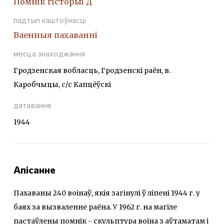
Помнiк гiсторыi Д
падтып каштоўнасці
Ваенныя пахаваннi
месца знаходжання
Гродзенская вобласць, Гродзенскі раён, в.
Каробчыцы, с/с Капцёўскі
датаванне
1944
Апісанне
Пахаваны 240 воінаў, якія загінулі ў ліпені 1944 г. у
баях за вызваленне раёна. У 1962 г. на магіле
пастаўлены помнік - скульптура воіна з аўтаматам і