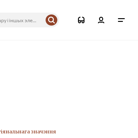
гіянальнага значэння