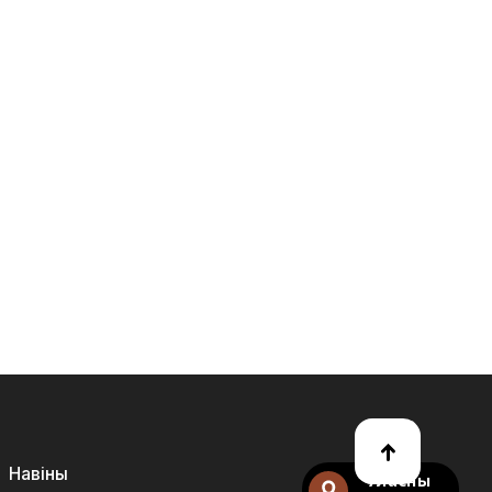
Навіны
Уласны