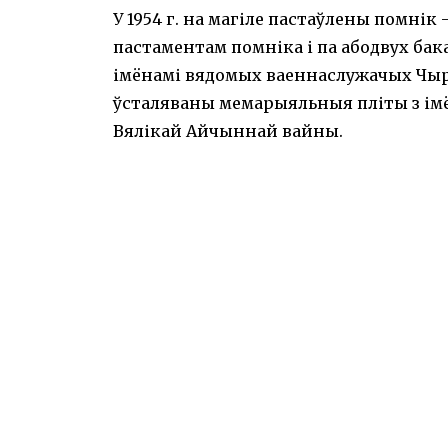
У 1954 г. на магіле пастаўлены помнік 
пастаментам помніка і па абодвух бак
імёнамі вядомых ваеннаслужачых Чырв
ўсталяваны мемарыяльныя пліты з імён
Вялікай Айчыннай вайны.