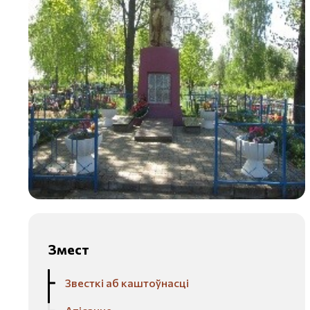
Змест
Звесткі аб каштоўнасці