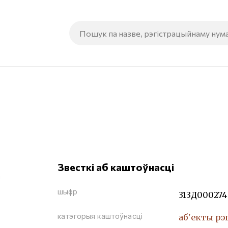
Звесткі аб каштоўнасці
шыфр
313Д000274
катэгорыя каштоўнасці
аб'екты рэ