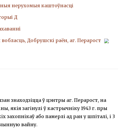
ныя нерухомыя каштоўнасці
торыi Д
ахаваннi
 вобласць, Добрушскі раён, аг. Перарост
ызан знаходзіцца ў цэнтры аг. Перарост, на
ы, якія загінулі ў кастрычніку 1943 г. пры
 захопнікаў або памерлі ад ран у шпіталі, і 3
йчынную вайну.