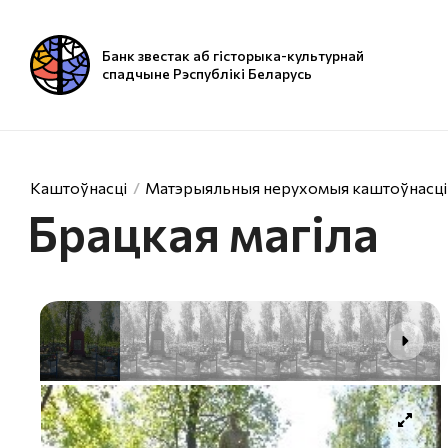
Банк звестак аб гісторыка-культурнай
спадчыне Рэспублікі Беларусь
Каштоўнасці
Матэрыяльныя нерухомыя каштоўнасці
Брацкая магіла