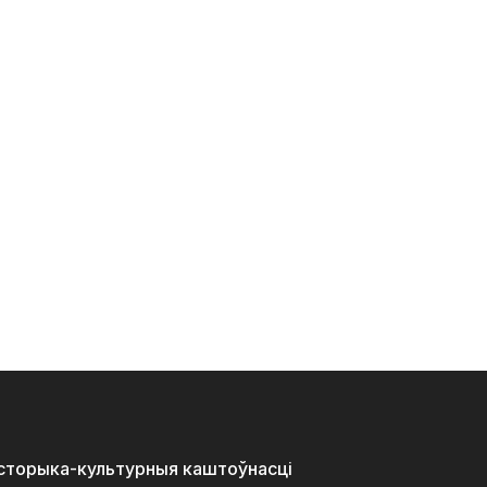
історыка-культурныя каштоўнасці