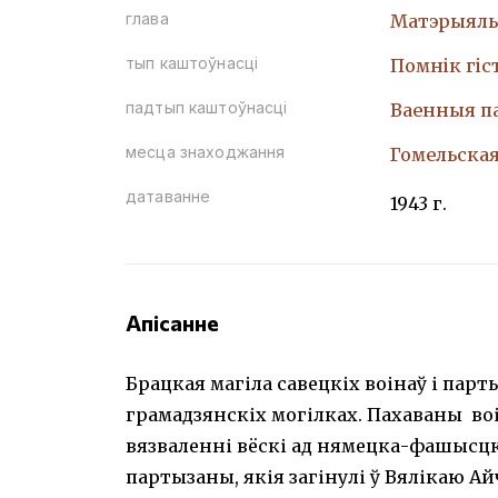
глава
Матэрыяль
тып каштоўнасці
Помнiк гiс
падтып каштоўнасці
Ваенныя п
месца знаходжання
Гомельская
датаванне
1943 г.
Апісанне
Брацкая магіла савецкіх воінаў і парт
грамадзянскіх могілках. Пахаваны воін
вязваленні вёскі ад нямецка-фашысцкіх
партызаны, якія загінулі ў Вялікаю А