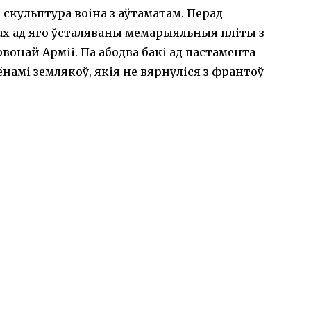
- скульптура воіна з аўтаматам. Перад
ах ад яго ўсталяваны мемарыяльныя пліты з
онай Арміі. Па абодва бакі ад пастамента
амі землякоў, якія не вярнуліся з франтоў