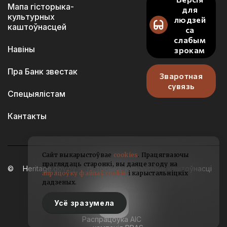
Мапа гісторыка-
для
культурных
людзей
каштоўнасцей
са
слабым
Навіны
зрокам
Пра Банк звестак
Зваротная
сувязь
Спецыялістам
Кантакты
Сайт выкарыстоўвае
cookies
. Працягваючы
праглядаць старонкі, вы даяце згоду на
Heritage.gov.by — гісторыка-культурныя каштоўнасці
апрацоўку файлаў cookie
і карыстальніцкіх
Беларусі
дадзеных.
2021-2026
Усё зразумела
Распрацоўка АІС