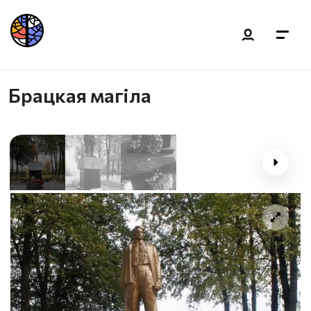
Брацкая магіла