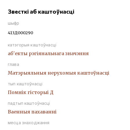
Звесткі аб каштоўнасці
шыфр
413Д000290
катэгорыя каштоўнасці
аб'екты рэгіянальнага значэння
глава
Матэрыяльныя нерухомыя каштоўнасці
тып каштоўнасці
Помнiк гiсторыi Д
падтып каштоўнасці
Ваенныя пахаваннi
месца знаходжання