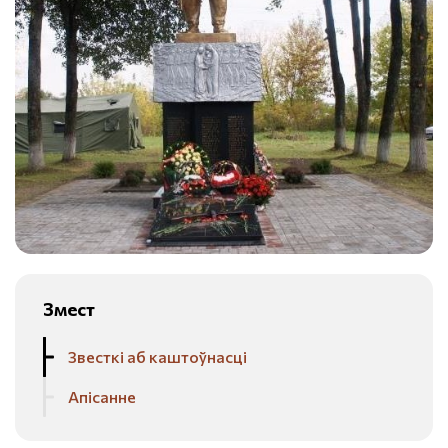
Змест
Звесткі аб каштоўнасці
Апісанне