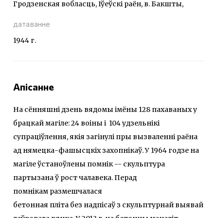
Гродзенская вобласць, Іўеўскі раён, в. Бакшты,
датаванне
1944 г.
Апісанне
На сённяшні дзень вядомы імёны 128 пахаваных у
брацкай магіле: 24 воіны і 104 удзельнікі
супраціўлення, якія загінулі пры вызваленні раёна
ад нямецка-фашысцкіх захопнікаў. У 1964 годзе на
магіле ўстаноўлены помнік -- скульптура
партызана ў рост чалавека. Перад
помнікам размешчалася
бетонная пліта без надпісаў з скульптурнай выявай