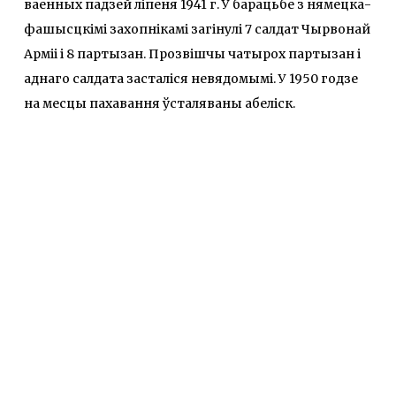
ваенных падзей ліпеня 1941 г. У барацьбе з нямецка-
фашысцкімі захопнікамі загінулі 7 салдат Чырвонай
Арміі і 8 партызан. Прозвішчы чатырох партызан і
аднаго салдата засталіся невядомымі. У 1950 годзе
на месцы пахавання ўсталяваны абеліск.