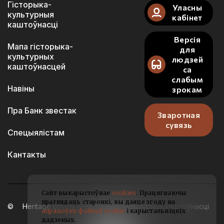
Гісторыка-
Уласны
культурныя
кабінет
каштоўнасці
Версія
Мапа гісторыка-
для
культурных
людзей
каштоўнасцей
са
слабым
Навіны
зрокам
Пра Банк звестак
Зваротная
сувязь
Спецыялістам
Кантакты
Сайт выкарыстоўвае
cookies
. Працягваючы
праглядаць старонкі, вы даяце згоду на
Heritage.gov.by — гісторыка-культурныя каштоўнасці
апрацоўку файлаў cookie
і карыстальніцкіх
Беларусі
дадзеных.
2021-2026