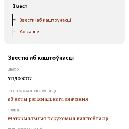
Змест
Звесткі аб каштоўнасці
Апісанне
Звесткі аб каштоўнасці
шыфр
513Д000337
катэгорыя каштоўнасці
аб'екты рэгіянальнага значэння
глава
Матэрыяльныя нерухомыя каштоўнасці