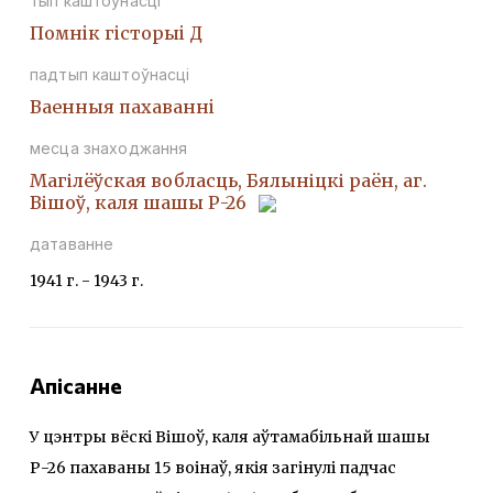
тып каштоўнасці
Помнiк гiсторыi Д
падтып каштоўнасці
Ваенныя пахаваннi
месца знаходжання
Магілёўская вобласць, Бялыніцкі раён, аг.
Вішоў, каля шашы Р-26
датаванне
1941 г. - 1943 г.
Апісанне
У цэнтры вёскі Вішоў, каля аўтамабільнай шашы
Р-26 пахаваны 15 воінаў, якія загінулі падчас