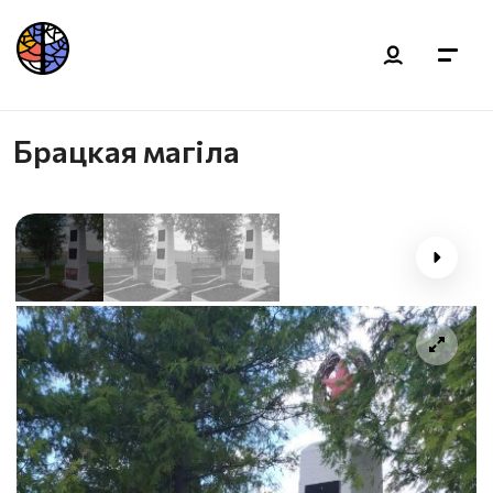
Брацкая магiла