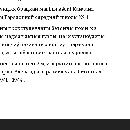
рукцыя брацкай магілы вёскі Канчані.
цы Гарадоцкай сярэдняй школы № 1.
лены трохступенчаты бетонны помнік з
 надмагільныя пліты, на іх устаноўлены
вішчаў пахаваных воінаў і партызан.
, устаноўлена металічная агароджа.
іск вышынёй 7 м, у верхний частцы якога
орка. Злева ад яго размешчана бетонная
1 - 1944".