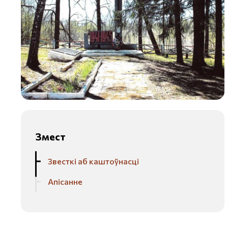
Змест
Звесткі аб каштоўнасці
Апісанне