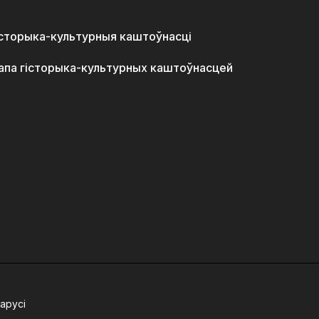
історыка-культурныя каштоўнасці
апа гісторыка-культурных каштоўнасцей
арусі