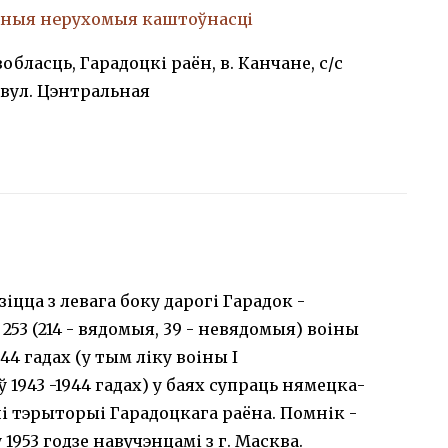
ныя нерухомыя каштоўнасці
обласць, Гарадоцкі раён, в. Канчане, с/с
 вул. Цэнтральная
іцца з левага боку дарогі Гарадок -
53 (214 - вядомыя, 39 - невядомыя) воіны
944 гадах (у тым ліку воіны I
1943 -1944 гадах) у баях супраць нямецка-
 тэрыторыі Гарадоцкага раёна. Помнік -
 1953 годзе навучэнцамі з г. Масква.