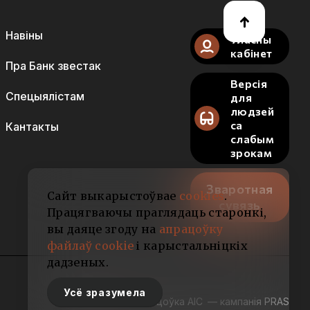
Навіны
Уласны
кабінет
Пра Банк звестак
Версія
Спецыялістам
для
людзей
са
Кантакты
слабым
зрокам
Зваротная
Сайт выкарыстоўвае
cookies
.
сувязь
Працягваючы праглядаць старонкі,
вы даяце згоду на
апрацоўку
файлаў cookie
і карыстальніцкіх
дадзеных.
Усё зразумела
Распрацоўка АІС
— кампанія PRAS