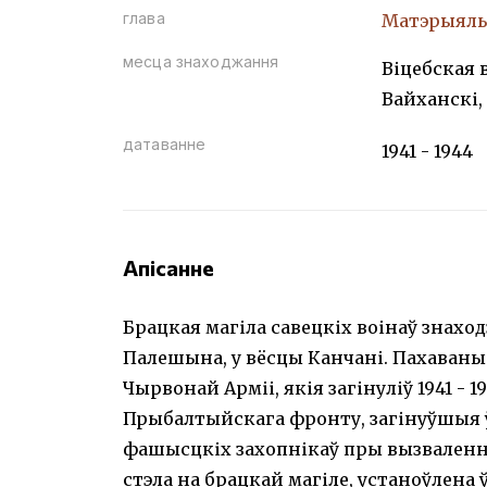
глава
Матэрыяль
месца знаходжання
Віцебская в
Вайханскі,
датаванне
1941 - 1944
Апісанне
Брацкая магіла савецкіх воінаў знаходз
Палешына, у вёсцы Канчані. Пахаваны 2
Чырвонай Арміі, якія загінуліў 1941 - 1
Прыбалтыйскага фронту, загінуўшыя ў 
фашысцкіх захопнікаў пры вызваленні
стэла на брацкай магіле, устаноўлена ў