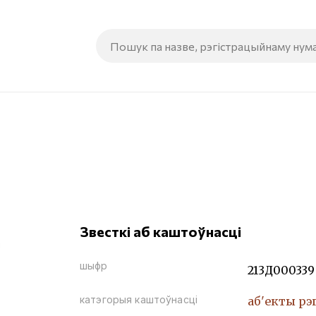
Звесткі аб каштоўнасці
шыфр
213Д000339
катэгорыя каштоўнасці
аб'екты рэ