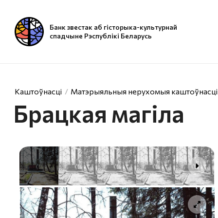
Банк звестак аб гісторыка-культурнай
спадчыне Рэспублікі Беларусь
Каштоўнасці
Матэрыяльныя нерухомыя каштоўнасці
Брацкая магіла