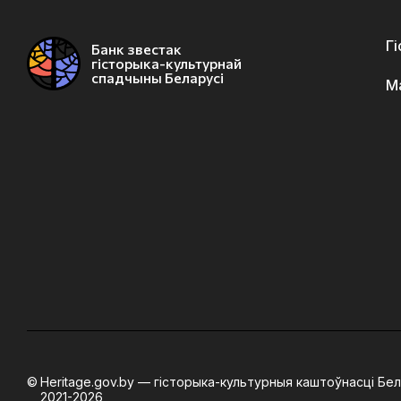
Г
Банк звестак
гісторыка-культурнай
спадчыны Беларусі
М
Heritage.gov.by — гісторыка-культурныя каштоўнасці Бел
2021-2026