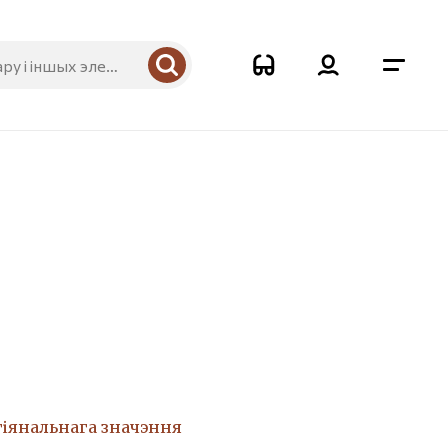
гіянальнага значэння