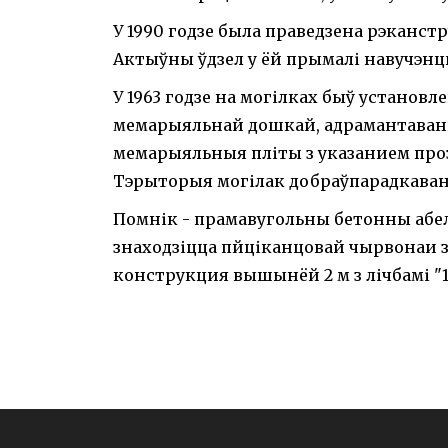
У 1990 годзе была праведзена рэканст
Актыўны ўдзел у ёй прымалі навучэн
У 1963 годзе на могілках быў установ
мемарыяльнай дошкай, адрамантаваны
мемарыяльныя пліты з указанием проз
Тэрыторыя могілак добраўпарадкавана
Помнік - прамавугольны бетонны абел
знаходзіцца пйціканцовай чырвонаи з
конструкция вышынёй 2 м з лічбамі "194