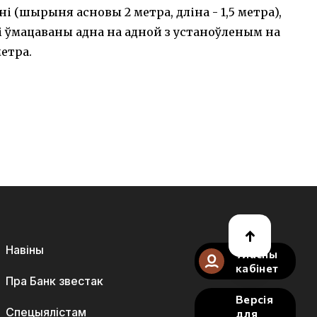
(шырыня асновы 2 метра, дліна - 1,5 метра),
 ўмацаваны адна на адной з устаноўленым на
етра.
Навіны
Уласны
кабінет
Пра Банк звестак
Версія
Спецыялістам
для