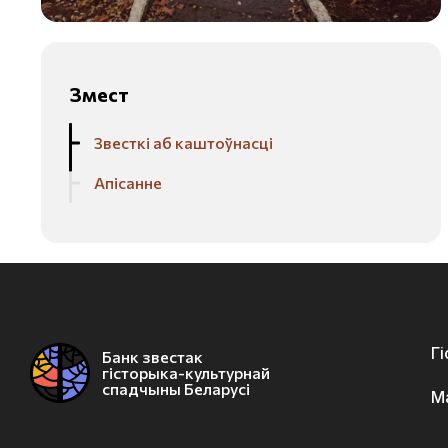
Змест
Звесткі аб каштоўнасці
Апісанне
Г
Банк звестак
гісторыка-культурнай
спадчыны Беларусі
М