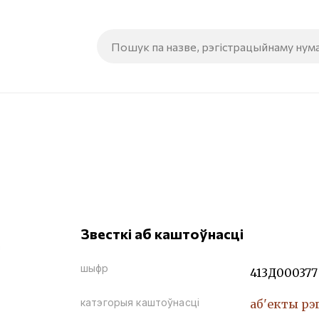
Звесткі аб каштоўнасці
шыфр
413Д000377
катэгорыя каштоўнасці
аб'екты рэ