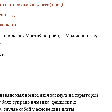
ныя нерухомыя каштоўнасці
торыi Д
ахаваннi
я вобласць, Мастоўскі раён, в. Малькавічы, с/с
кі
4 г.
 невядомыя воіны, якія загінулі на тэрыторыі
ў баях супраць нямецка-фашысцкіх
к. Уяўляе сабой у аснове дзве пліты