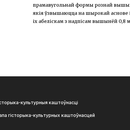
прамавугольнай формы рознай вышыні 
якія ўзвышаюцца на шырокай аснове і
іх абеліскам з надпісам вышынёй 0,8 м
історыка-культурныя каштоўнасці
апа гісторыка-культурных каштоўнасцей