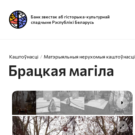
Банк звестак аб гісторыка-культурнай
спадчыне Рэспублікі Беларусь
Каштоўнасці
Матэрыяльныя нерухомыя каштоўнасці
Брацкая магiла