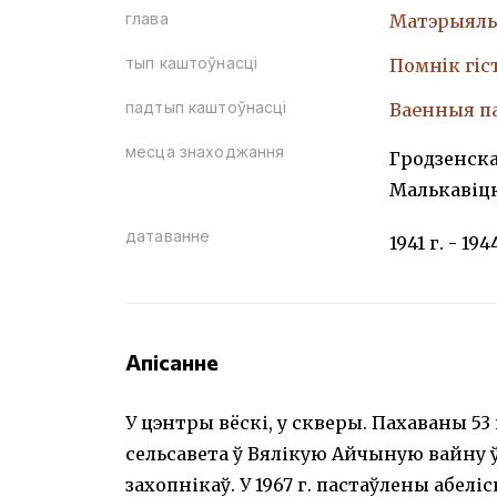
глава
Матэрыяль
тып каштоўнасці
Помнiк гiс
падтып каштоўнасці
Ваенныя п
месца знаходжання
Гродзенска
Малькавіц
датаванне
1941 г. - 194
Апісанне
У цэнтры вёскі, у скверы. Пахаваны 53
сельсавета ў Вялікую Айчыную вайну 
захопнікаў. У 1967 г. пастаўлены абеліс