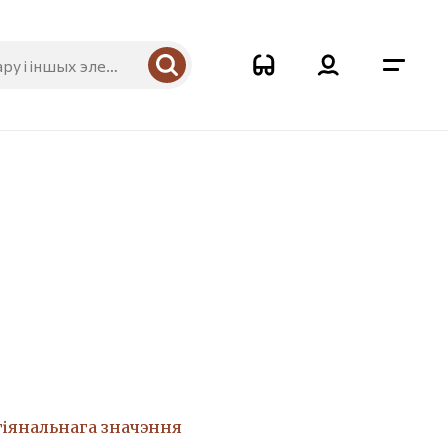
гіянальнага значэння