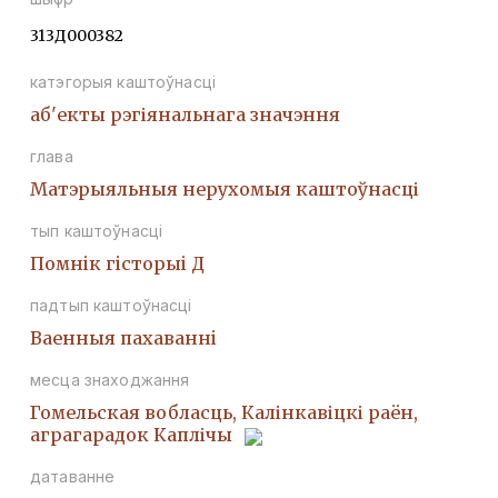
313Д000382
катэгорыя каштоўнасці
аб'екты рэгіянальнага значэння
глава
Матэрыяльныя нерухомыя каштоўнасці
тып каштоўнасці
Помнiк гiсторыi Д
падтып каштоўнасці
Ваенныя пахаваннi
месца знаходжання
Гомельская вобласць, Калінкавіцкі раён,
аграгарадок Каплічы
датаванне