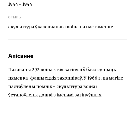
1944 - 1944
стыль
скульптура ўкаленчанага воіна на пастаменце
Апісанне
Пахаваны 292 воіна, якія загінулі ў баях супраць
нямецка-фашысцкіх захопнікаў. У 1966 г. на магіле
пастаўлены помнік - скульптура воіна і
ўстаноўлены дошкі з імёнамі загінуўшых.