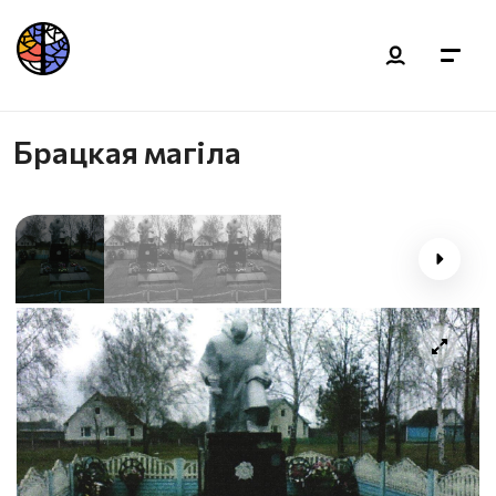
Брацкая магіла