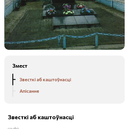
Змест
Звесткі аб каштоўнасці
Апісанне
Звесткі аб каштоўнасці
шыфр