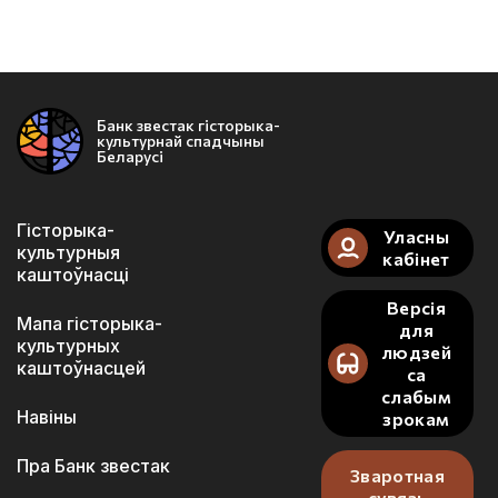
Банк звестак гісторыка-
культурнай спадчыны
Беларусі
Гісторыка-
Уласны
культурныя
кабінет
каштоўнасці
Версія
Мапа гісторыка-
для
культурных
людзей
каштоўнасцей
са
слабым
Навіны
зрокам
Пра Банк звестак
Зваротная
сувязь