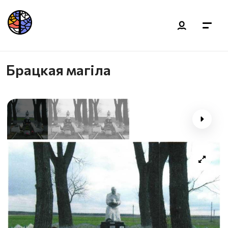
Брацкая магіла