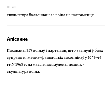
стыль
скульптура ўкаленчанага воіна на пастаменце
Апісанне
Пахаваны 357 воінаў і партызан, што загінулі ў баях
супраць нямецка-фашысцкіх захопнікаў у 1943-44
гг. У 1965 г. на магіле пастаўлены помнік -
скульптура воіна.