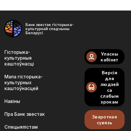
Банк звестак гісторыка-
культурнай спадчыны
Беларусі
Гісторыка-
Уласны
культурныя
кабінет
каштоўнасці
Версія
Мапа гісторыка-
для
культурных
людзей
каштоўнасцей
са
слабым
Навіны
зрокам
Пра Банк звестак
Зваротная
сувязь
Спецыялістам