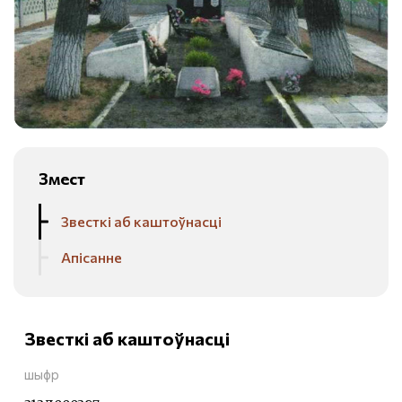
Змест
Звесткі аб каштоўнасці
Апісанне
Звесткі аб каштоўнасці
шыфр