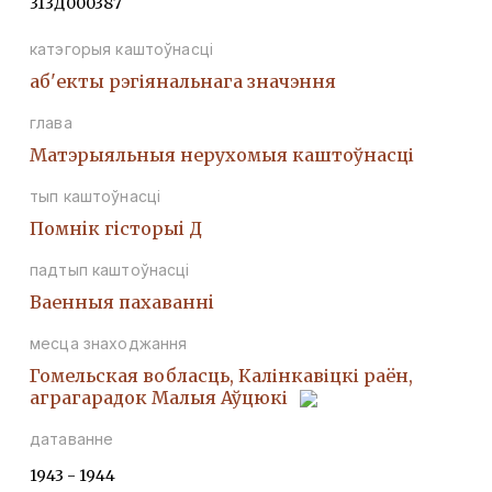
313Д000387
катэгорыя каштоўнасці
аб'екты рэгіянальнага значэння
глава
Матэрыяльныя нерухомыя каштоўнасці
тып каштоўнасці
Помнiк гiсторыi Д
падтып каштоўнасці
Ваенныя пахаваннi
месца знаходжання
Гомельская вобласць, Калінкавіцкі раён,
аграгарадок Малыя Аўцюкі
датаванне
1943 - 1944