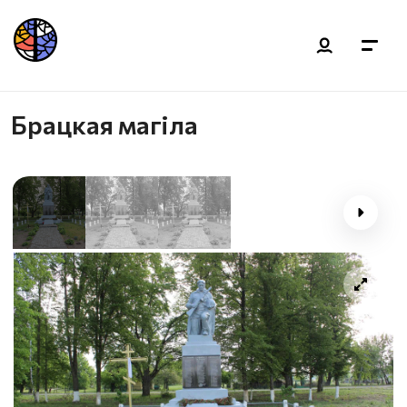
Брацкая магіла