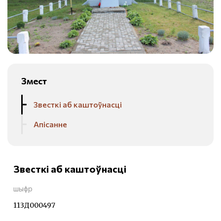
Змест
Звесткі аб каштоўнасці
Апісанне
Звесткі аб каштоўнасці
шыфр
113Д000497