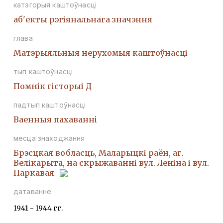
катэгорыя каштоўнасці
аб'екты рэгіянальнага значэння
глава
Матэрыяльныя нерухомыя каштоўнасці
тып каштоўнасці
Помнiк гiсторыi Д
падтып каштоўнасці
Ваенныя пахаваннi
месца знаходжання
Брэсцкая вобласць, Маларыцкі раён, аг.
Велікарыта, на скрыжаванні вул. Леніна і вул.
Паркавая
датаванне
1941 - 1944 гг.