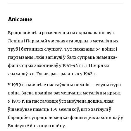
Апісанне
Брацкая магіла размешчана на скрыжаванні вул.
Леніна і Паркавай у межах агароджы з металічных
труб і бетонных слупкоў. Тут пахаваны 54 воіны і
партызаны, якія загінулі ў баях супраць нямецка-
фашысцкіх захопнікаў у 1941-44 гг., і 11 мірных
жыхароў з в. Гусак, растраляных у 1942 г.
У 1959 г. на магіле пастаўлены помнік -- скульптура
воіна. Злева помніка размешчаны металічны крыж.
У 1975 г. на пастаменце ўстаноўлена дошка, якая
ўшаноўвае памяць 159 землякоў, што загінулі ў
барацьбе супраць нямецка-фашысцкіх захопнікаў у
Вялікую Айчынную вайну.