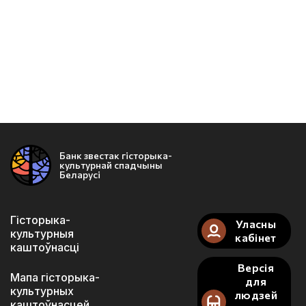
Банк звестак гісторыка-
культурнай спадчыны
Беларусі
Гісторыка-
Уласны
культурныя
кабінет
каштоўнасці
Версія
Мапа гісторыка-
для
культурных
людзей
каштоўнасцей