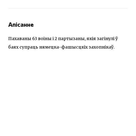
Апісанне
Пахаваны 63 воіны і 2 партызаны, якія загінулі ў
баях супраць нямецка-фашысцкіх захопнікаў.