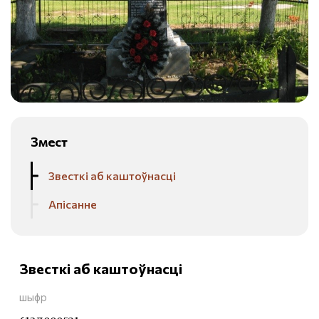
Змест
Звесткі аб каштоўнасці
Апісанне
Звесткі аб каштоўнасці
шыфр