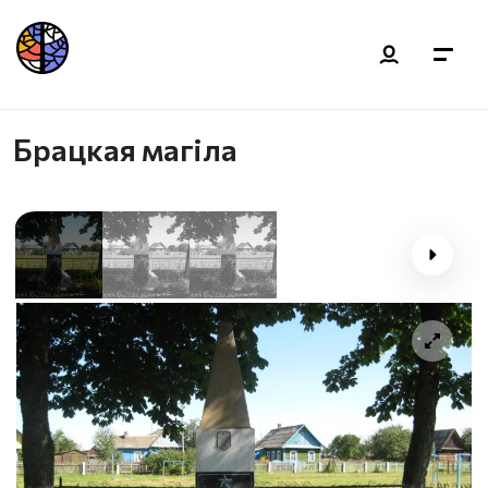
Брацкая магіла