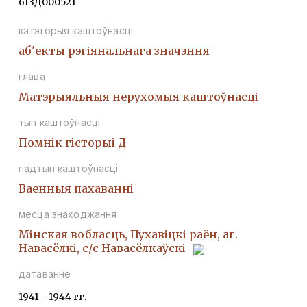
613Д000521
катэгорыя каштоўнасці
аб'екты рэгіянальнага значэння
глава
Матэрыяльныя нерухомыя каштоўнасці
тып каштоўнасці
Помнiк гiсторыi Д
падтып каштоўнасці
Ваенныя пахаваннi
месца знаходжання
Мінская вобласць, Пухавіцкі раён, аг.
Навасёлкі, с/с Навасёлкаўскі
датаванне
1941 - 1944 гг.