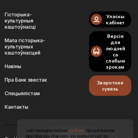
Гісторыка-
Уласны
культурныя
кабінет
каштоўнасці
Версія
Мапа гісторыка-
для
культурных
людзей
каштоўнасцей
са
слабым
Навіны
зрокам
Пра Банк звестак
Зваротная
сувязь
Спецыялістам
Кантакты
Сайт выкарыстоўвае
cookies
. Працягваючы
праглядаць старонкі, вы даяце згоду на