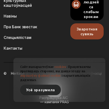
культурных
людзей
каштоўнасцей
са
слабым
Навіны
зрокам
Пра Банк звестак
Зваротная
сувязь
Спецыялістам
Кантакты
Сайт выкарыстоўвае
cookies
. Працягваючы
праглядаць старонкі, вы даяце згоду на
Heritage.gov.by — гісторыка-культурныя каштоўнасці
апрацоўку файлаў cookie
і карыстальніцкіх
Беларусі
дадзеных.
2021-2026
Усё зразумела
Распрацоўка АІС
— кампанія PRAS