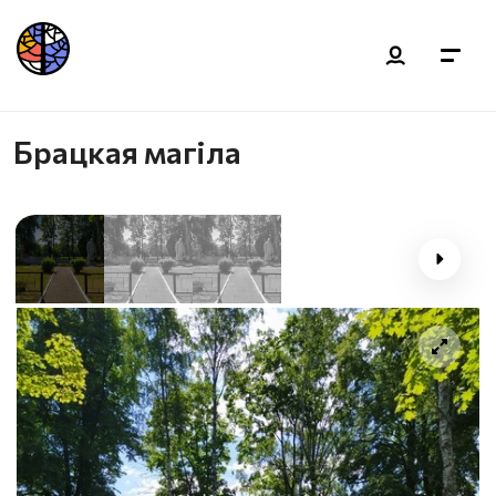
Брацкая магіла