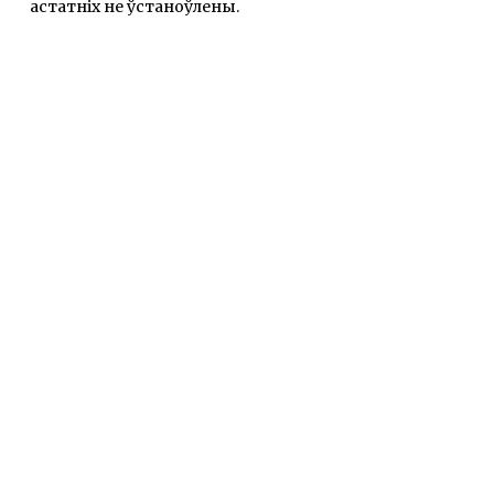
астатніх не ўстаноўлены.