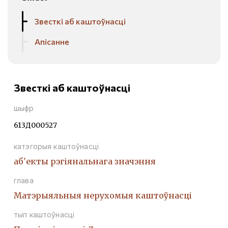
Звесткі аб каштоўнасці
Апісанне
Звесткі аб каштоўнасці
шыфр
613Д000527
катэгорыя каштоўнасці
аб'екты рэгіянальнага значэння
глава
Матэрыяльныя нерухомыя каштоўнасці
тып каштоўнасці