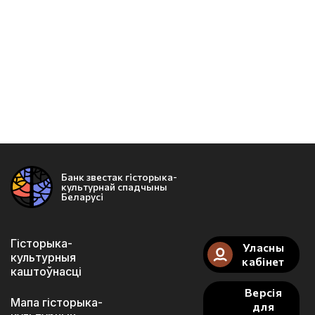
Банк звестак гісторыка-
культурнай спадчыны
Беларусі
Гісторыка-
Уласны
культурныя
кабінет
каштоўнасці
Версія
Мапа гісторыка-
для