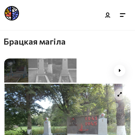
Брацкая магіла