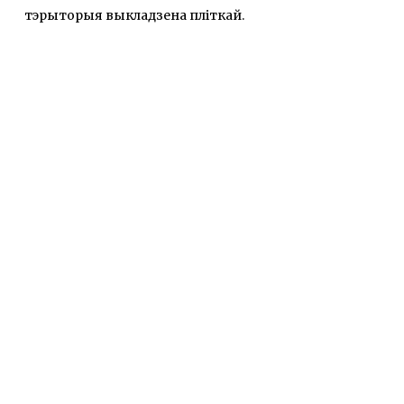
тэрыторыя выкладзена пліткай.