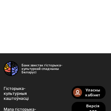
Банк звестак гісторыка-
культурнай спадчыны
Беларусі
Гісторыка-
Уласны
культурныя
кабінет
каштоўнасці
Версія
Мапа гісторыка-
для