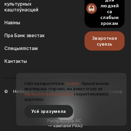
культурных
людзей
каштоўнасцей
са
слабым
Навіны
зрокам
Пра Банк звестак
Зваротная
сувязь
Спецыялістам
Кантакты
Сайт выкарыстоўвае
cookies
. Працягваючы
праглядаць старонкі, вы даяце згоду на
Heritage.gov.by — гісторыка-культурныя каштоўнасці
апрацоўку файлаў cookie
і карыстальніцкіх
Беларусі
дадзеных.
2021-2026
Усё зразумела
Распрацоўка АІС
— кампанія PRAS