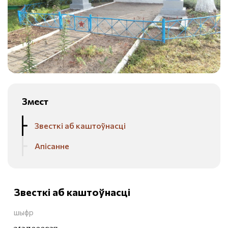
Змест
Звесткі аб каштоўнасці
Апісанне
Звесткі аб каштоўнасці
шыфр