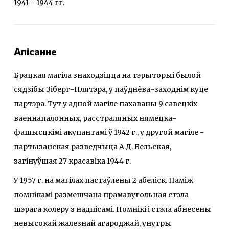
1941 - 1944 гг.
Апісанне
Брацкая магіла знаходзіцца на тэрыторыі былой
сядзібы Зіберг-Плятэра, у паўднёва-заходнім куце
партэра. Тут у адной магіле пахаваны 9 савецкіх
ваеннапалонных, расстраляных нямецка-
фашысцкімі акупантамі ў 1942 г., у другой магіле -
партызанская разведчыца А.Д. Бельская,
загінуўшая 27 красавіка 1944 г.
У 1957 г. на магілах пастаўлены 2 абеліск. Паміж
помнікамі размешчана прамавугольная стэла
шэрага колеру з надпісамі. Помнікі і стэла абнесены
невысокай жалезнай агароджай, унутры