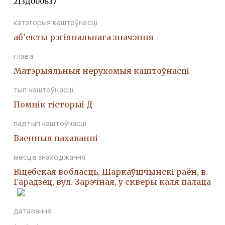
213Д000837
катэгорыя каштоўнасці
аб'екты рэгіянальнага значэння
глава
Матэрыяльныя нерухомыя каштоўнасці
тып каштоўнасці
Помнiк гiсторыi Д
падтып каштоўнасці
Ваенныя пахаваннi
месца знаходжання
Віцебская вобласць, Шаркаўшчынскі раён, в.
Гарадзец, вул. Зарэчная, у скверы каля палаца
датаванне