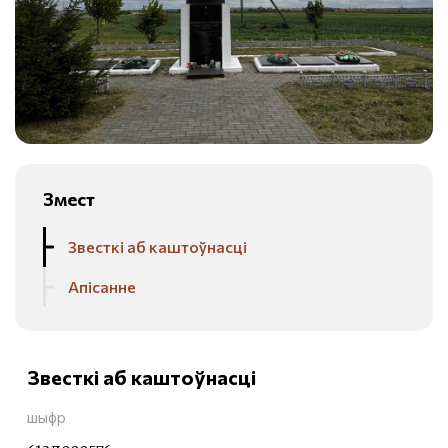
Змест
Звесткі аб каштоўнасці
Апісанне
Звесткі аб каштоўнасці
шыфр