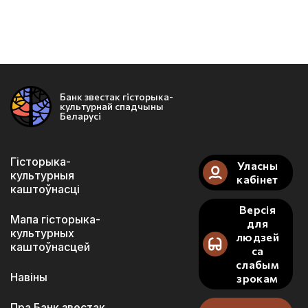
Банк звестак гісторыка-
культурнай спадчыны
Беларусі
Гісторыка-
Уласны
культурныя
кабінет
каштоўнасці
Версія
Мапа гісторыка-
для
культурных
людзей
каштоўнасцей
са
слабым
Навіны
зрокам
Пра Банк звестак