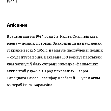
1944 г.
Апісанне
Брацкая магіла 1944 года ў в. Каліта Смалявіцкага
раёна – помнік гісторыі. Знаходзіцца на паўднёвай
ускраіне вёскі. У 1951 г. на магіле пастаўлены помнік
– скульптура воіна. Пахавана 160 воінаў і партызан,
якія загінулі ў баях супраць нямецка-фашысцкіх
акупантаў у 1944 г. Сярод пахаваных – героі
Савецкага Саюза Газанфар Келбалай – Гулам аглы
Акпераў і Т. М. Барамзіна.