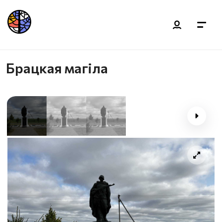
Брацкая магiла