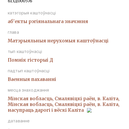
613Д000576
катэгорыя каштоўнасці
аб'екты рэгіянальнага значэння
глава
Матэрыяльныя нерухомыя каштоўнасці
тып каштоўнасці
Помнiк гiсторыi Д
падтып каштоўнасці
Ваенныя пахаваннi
месца знаходжання
Мінская вобласць, Смалявіцкі раён, в. Каліта,
Мінская вобласць, Смалявіцкі раён, в. Каліта,
насупраць дарогі і вёскі Каліта
датаванне