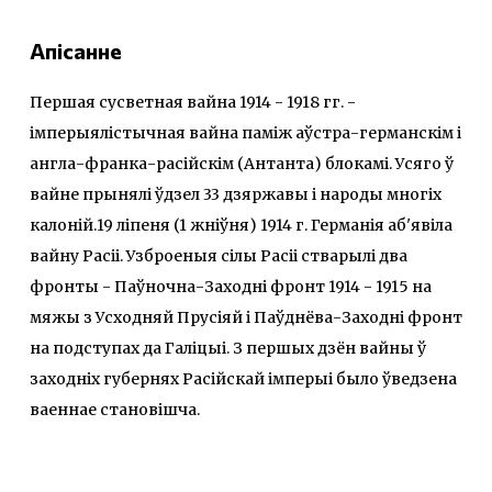
Апісанне
Першая сусветная вайна 1914 - 1918 гг. -
імперыялістычная вайна паміж аўстра-германскім і
англа-франка-расійскім (Антанта) блокамі. Усяго ў
вайне прынялі ўдзел 33 дзяржавы і народы многіх
калоній.19 ліпеня (1 жніўня) 1914 г. Германія аб'явіла
вайну Расіі. Узброеныя сілы Расіі стварылі два
фронты - Паўночна-Заходні фронт 1914 - 1915 на
мяжы з Усходняй Прусіяй і Паўднёва-Заходні фронт
на подступах да Галіцыі. З першых дзён вайны ў
заходніх губернях Расійскай імперыі было ўведзена
ваеннае становішча.