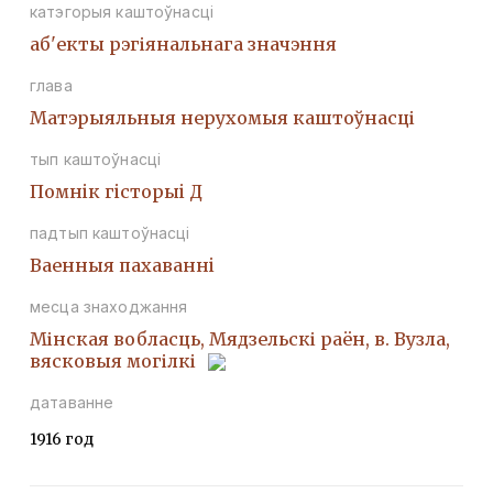
катэгорыя каштоўнасці
аб'екты рэгіянальнага значэння
глава
Матэрыяльныя нерухомыя каштоўнасці
тып каштоўнасці
Помнiк гiсторыi Д
падтып каштоўнасці
Ваенныя пахаваннi
месца знаходжання
Мінская вобласць, Мядзельскі раён, в. Вузла,
вясковыя могілкі
датаванне
1916 год