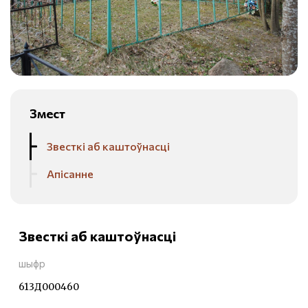
Змест
Звесткі аб каштоўнасці
Апісанне
Звесткі аб каштоўнасці
шыфр
613Д000460