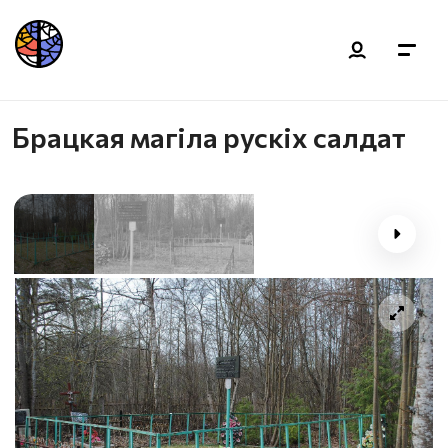
Брацкая магiла рускіх салдат