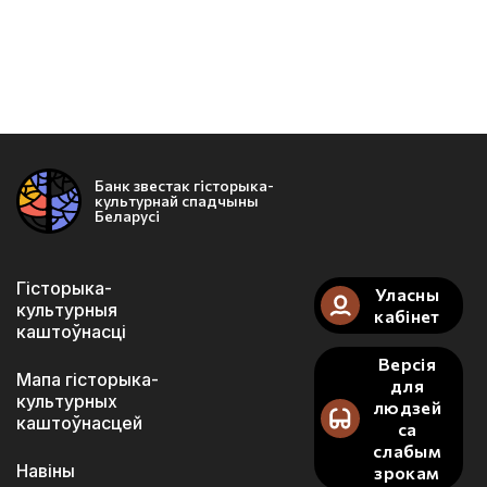
Банк звестак гісторыка-
культурнай спадчыны
Беларусі
Гісторыка-
Уласны
культурныя
кабінет
каштоўнасці
Версія
Мапа гісторыка-
для
культурных
людзей
каштоўнасцей
са
слабым
Навіны
зрокам