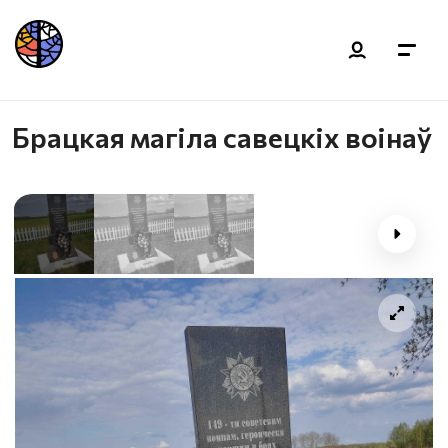
Брацкая магіла савецкіх воінаў