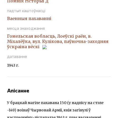
Помнiк гiсторыi Д
падтып каштоўнасці
Ваенныя пахаваннi
месца знаходжання
Гомельская вобласць, Лоеўскі раён, в.
Міхалёўка, вул. Кулікова, паўночна-заходняя
ўскраіна вёскі
датаванне
1943 г.
Апісанне
У брацкай магіле пахавана 150 (у надпісу на стэле
-149) воінаў Чырвонай Арміі, якія загінулі ў
кастрычніку-лістападзе 1943 г. пры вызваленні