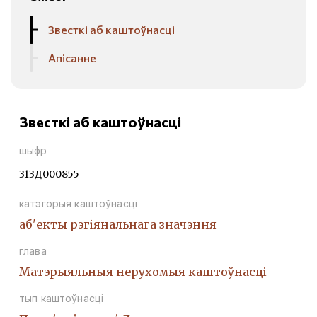
Звесткі аб каштоўнасці
Апісанне
Звесткі аб каштоўнасці
шыфр
313Д000855
катэгорыя каштоўнасці
аб'екты рэгіянальнага значэння
глава
Матэрыяльныя нерухомыя каштоўнасці
тып каштоўнасці