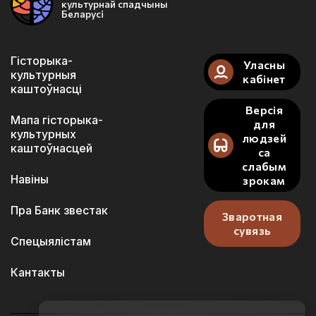
культурнай спадчыны
Беларусі
Гісторыка-
Уласны
культурныя
кабінет
каштоўнасці
Версія
Мапа гісторыка-
для
культурных
людзей
каштоўнасцей
са
слабым
Навіны
зрокам
Пра Банк звестак
Зваротная
сувязь
Спецыялістам
Кантакты