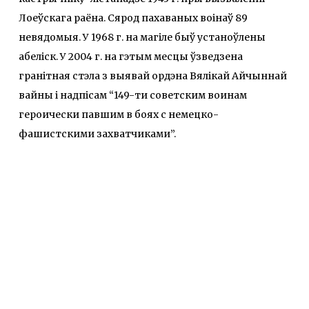
Лоеўскага раёна. Сярод пахаваных воінаў 89
невядомыя. У 1968 г. на магіле быў устаноўлены
абеліск. У 2004 г. на гэтым месцы ўзведзена
гранітная стэла з выявай ордэна Вялікай Айчыннай
вайны і надпісам “149-ти советским воинам
героически павшим в боях с немецко-
фашистскими захватчиками”.