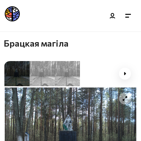
Брацкая магіла