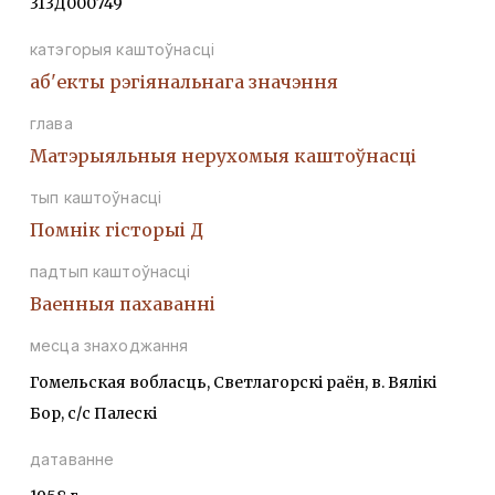
313Д000749
катэгорыя каштоўнасці
аб'екты рэгіянальнага значэння
глава
Матэрыяльныя нерухомыя каштоўнасці
тып каштоўнасці
Помнiк гiсторыi Д
падтып каштоўнасці
Ваенныя пахаваннi
месца знаходжання
Гомельская вобласць, Светлагорскі раён, в. Вялікі
Бор, с/с Палескі
датаванне