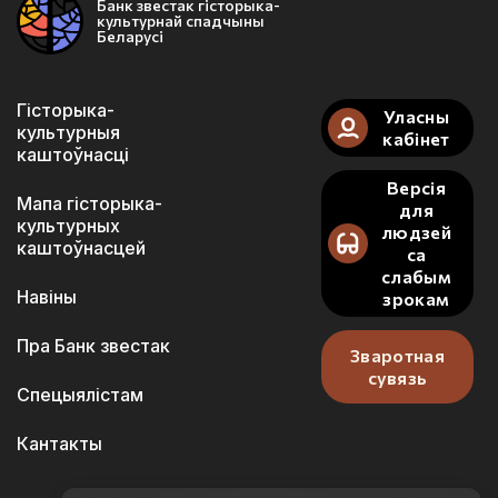
Банк звестак гісторыка-
культурнай спадчыны
Беларусі
Гісторыка-
Уласны
культурныя
кабінет
каштоўнасці
Версія
Мапа гісторыка-
для
культурных
людзей
каштоўнасцей
са
слабым
Навіны
зрокам
Пра Банк звестак
Зваротная
сувязь
Спецыялістам
Кантакты