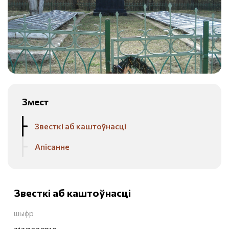
Змест
Звесткі аб каштоўнасці
Апісанне
Звесткі аб каштоўнасці
шыфр