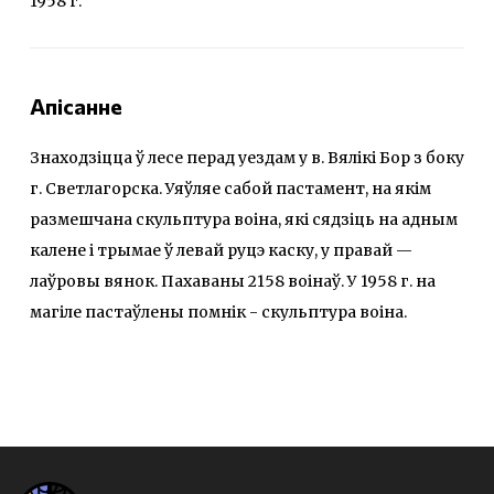
1958 г.
Апісанне
Знаходзіцца ў лесе перад уездам у в. Вялікі Бор з боку
г. Светлагорска. Уяўляе сабой пастамент, на якім
размешчана скульптура воіна, які сядзіць на адным
калене і трымае ў левай руцэ каску, у правай —
лаўровы вянок. Пахаваны 2158 воінаў. У 1958 г. на
магіле пастаўлены помнік - скульптура воіна.