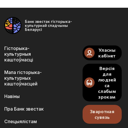
Банк звестак гісторыка-
культурнай спадчыны
Беларусі
Гісторыка-
Уласны
культурныя
кабінет
каштоўнасці
Версія
Мапа гісторыка-
для
культурных
людзей
каштоўнасцей
са
слабым
Навіны
зрокам
Пра Банк звестак
Зваротная
сувязь
Спецыялістам