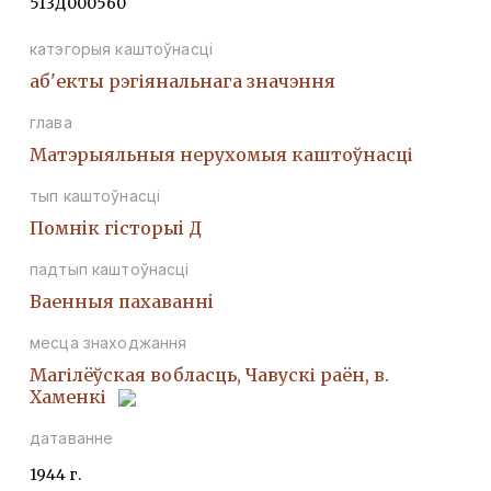
513Д000560
катэгорыя каштоўнасці
аб'екты рэгіянальнага значэння
глава
Матэрыяльныя нерухомыя каштоўнасці
тып каштоўнасці
Помнiк гiсторыi Д
падтып каштоўнасці
Ваенныя пахаваннi
месца знаходжання
Магілёўская вобласць, Чавускі раён, в.
Хаменкі
датаванне
1944 г.