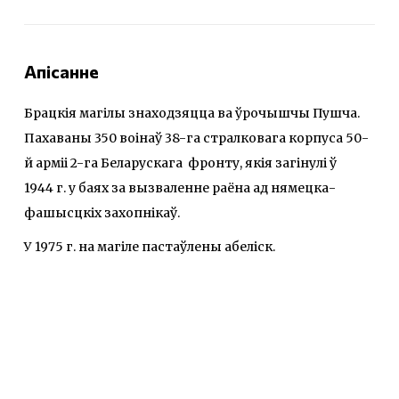
Апісанне
Брацкія магілы знаходзяцца ва ўрочышчы Пушча.
Пахаваны 350 воінаў 38-га стралковага корпуса 50-
й арміі 2-га Беларускага фронту, якія загінулі ў
1944 г. у баях за вызваленне раёна ад нямецка-
фашысцкіх захопнікаў.
У 1975 г. на магіле пастаўлены абеліск.