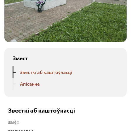
Змест
Звесткі аб каштоўнасці
Апісанне
Звесткі аб каштоўнасці
шыфр