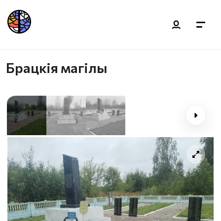
Брацкiя магiлы