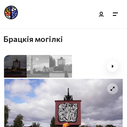
Брацкія могілкі