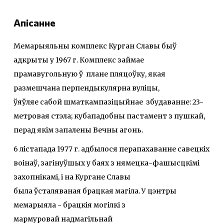
Апісанне
Мемарыяльны комплекс Курган Славы быў
адкрыты у 1967 г. Комплекс займае
прамавугольную ў плане пляцоўку, якая
размешчана перпендыкулярна вуліцы,
ўяўляе сабой шматкампазіцыйнае збудаванне: 23-
метровая стэла; кубападобны пастамент з пушкай,
перад якім запалены Вечны агонь.
6 лістапада 1977 г. адбылося перапахаванне савецкіх
воінаў, загінуўшых у баях з нямецка-фашысцкімі
захопнікамі, і на Кургане Славы
была ўсталяваная брацкая магіла. У цэнтры
мемарыяла - брацкія могілкі з
мармуровай надмагільнай