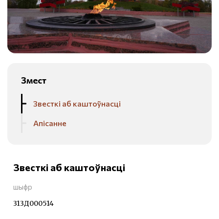
Змест
Звесткі аб каштоўнасці
Апісанне
Звесткі аб каштоўнасці
шыфр
313Д000514