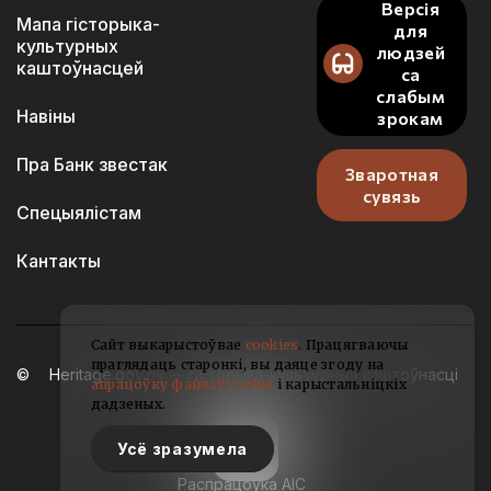
Версія
Мапа гісторыка-
для
культурных
людзей
каштоўнасцей
са
слабым
Навіны
зрокам
Пра Банк звестак
Зваротная
сувязь
Спецыялістам
Кантакты
Сайт выкарыстоўвае
cookies
. Працягваючы
праглядаць старонкі, вы даяце згоду на
Heritage.gov.by — гісторыка-культурныя каштоўнасці
апрацоўку файлаў cookie
і карыстальніцкіх
Беларусі
дадзеных.
2021-2026
Усё зразумела
Распрацоўка АІС