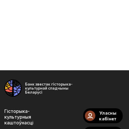
Банк звестак гісторыка-
культурнай спадчыны
Беларусі
Гісторыка-
Уласны
культурныя
кабінет
каштоўнасці