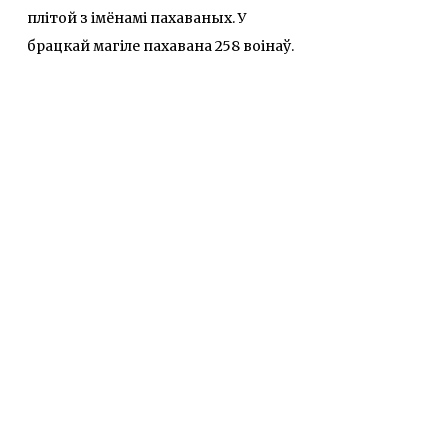
плітой з імёнамі пахаваных. У
брацкай магіле пахавана 258 воінаў.