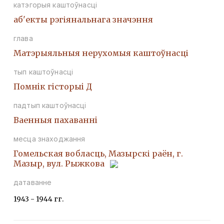
катэгорыя каштоўнасці
аб'екты рэгіянальнага значэння
глава
Матэрыяльныя нерухомыя каштоўнасці
тып каштоўнасці
Помнiк гiсторыi Д
падтып каштоўнасці
Ваенныя пахаваннi
месца знаходжання
Гомельская вобласць, Мазырскі раён, г.
Мазыр, вул. Рыжкова
датаванне
1943 - 1944 гг.